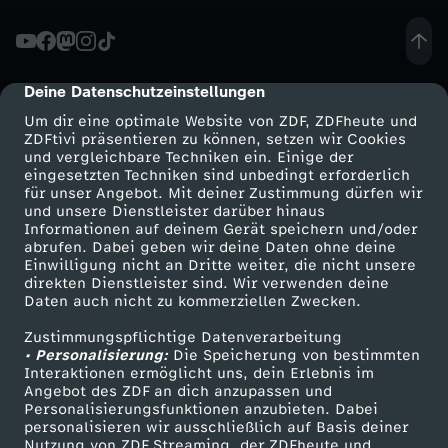
r
a
Deine Datenschutzeinstellungen
cmp-dialog-description
Um dir eine optimale Website von ZDF, ZDFheute und
u
ZDFtivi präsentieren zu können, setzen wir Cookies
und vergleichbare Techniken ein. Einige der
eingesetzten Techniken sind unbedingt erforderlich
m
für unser Angebot. Mit deiner Zustimmung dürfen wir
Mehr ZDF
Service
und unsere Dienstleister darüber hinaus
b
Informationen auf deinem Gerät speichern und/oder
ZDF-Apps
ZDFmitreden
abrufen. Dabei geben wir deine Daten ohne deine
Einwilligung nicht an Dritte weiter, die nicht unsere
e
Smart TV
Kontakt zum ZDF
direkten Dienstleister sind. Wir verwenden deine
Daten auch nicht zu kommerziellen Zwecken.
ZDFtext
Tickets
r
Zustimmungspflichtige Datenverarbeitung
Livestreams
Zuschauerservice
• Personalisierung:
Die Speicherung von bestimmten
u
Sendungen A-Z
Hilfe
Interaktionen ermöglicht uns, dein Erlebnis im
Angebot des ZDF an dich anzupassen und
TV-Programm
Personalisierungsfunktionen anzubieten. Dabei
f
personalisieren wir ausschließlich auf Basis deiner
Nutzung von ZDF Streaming, der ZDFheute und