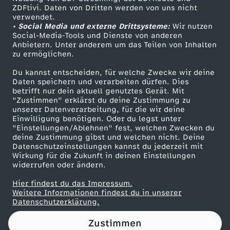
ZDFtivi. Daten von Dritten werden von uns nicht
:
Das ZDF
verwendet.
• Social Media und externe Drittsysteme:
Wir nutzen
ZDF Unternehmen
F
Social-Media-Tools und Dienste von anderen
Anbietern. Unter anderem um das Teilen von Inhalten
Karriere
zu ermöglichen.
u
Presseportal
Du kannst entscheiden, für welche Zwecke wir deine
ZDF goes Schule
Daten speichern und verarbeiten dürfen. Dies
ß
betrifft nur dein aktuell genutztes Gerät. Mit
Werbefernsehen
"Zustimmen" erklärst du deine Zustimmung zu
b
unserer Datenverarbeitung, für die wir deine
Mainzelmännchen
Einwilligung benötigen. Oder du legst unter
"Einstellungen/Ablehnen" fest, welchen Zwecken du
a
deine Zustimmung gibst und welchen nicht. Deine
Datenschutzeinstellungen kannst du jederzeit mit
Wirkung für die Zukunft in deinen Einstellungen
l
widerrufen oder ändern.
l
Hier findest du das Impressum.
Partner
Weitere Informationen findest du in unserer
Datenschutzerklärung.
p
Zustimmen