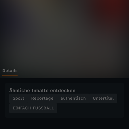
F
U
S
S
B
A
Details
L
Ähnliche Inhalte entdecken
L
Sport
Reportage
authentisch
Untertitel
EINFACH FUSSBALL
-
T