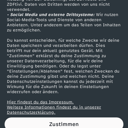
ZDFtivi. Daten von Dritten werden von uns nicht
r
Das ZDF
verwendet.
• Social Media und externe Drittsysteme:
Wir nutzen
ZDF Unternehmen
e
Social-Media-Tools und Dienste von anderen
Anbietern. Unter anderem um das Teilen von Inhalten
Karriere
zu ermöglichen.
n
Presseportal
Du kannst entscheiden, für welche Zwecke wir deine
ZDF goes Schule
Daten speichern und verarbeiten dürfen. Dies
n
betrifft nur dein aktuell genutztes Gerät. Mit
Werbefernsehen
"Zustimmen" erklärst du deine Zustimmung zu
e
unserer Datenverarbeitung, für die wir deine
Mainzelmännchen
Einwilligung benötigen. Oder du legst unter
"Einstellungen/Ablehnen" fest, welchen Zwecken du
n
deine Zustimmung gibst und welchen nicht. Deine
Datenschutzeinstellungen kannst du jederzeit mit
Wirkung für die Zukunft in deinen Einstellungen
:
widerrufen oder ändern.
Z
Hier findest du das Impressum.
Partner
Weitere Informationen findest du in unserer
Datenschutzerklärung.
w
Zustimmen