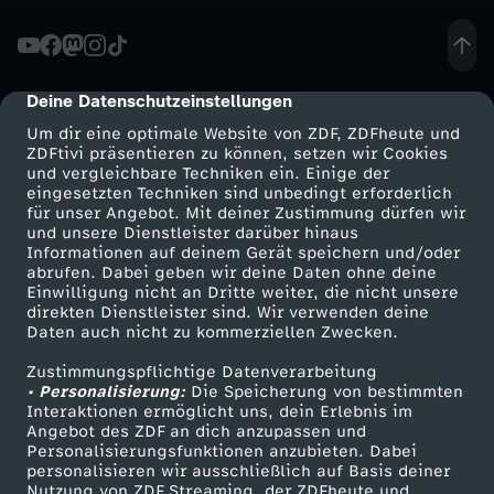
o
r
Deine Datenschutzeinstellungen
cmp-dialog-description
Um dir eine optimale Website von ZDF, ZDFheute und
t
ZDFtivi präsentieren zu können, setzen wir Cookies
und vergleichbare Techniken ein. Einige der
eingesetzten Techniken sind unbedingt erforderlich
P
für unser Angebot. Mit deiner Zustimmung dürfen wir
Mehr ZDF
Service
und unsere Dienstleister darüber hinaus
f
Informationen auf deinem Gerät speichern und/oder
ZDF-Apps
ZDFmitreden
abrufen. Dabei geben wir deine Daten ohne deine
Einwilligung nicht an Dritte weiter, die nicht unsere
e
Smart TV
Kontakt zum ZDF
direkten Dienstleister sind. Wir verwenden deine
Daten auch nicht zu kommerziellen Zwecken.
ZDFtext
Tickets
r
Zustimmungspflichtige Datenverarbeitung
Livestreams
Zuschauerservice
• Personalisierung:
Die Speicherung von bestimmten
d
Sendungen A-Z
Hilfe
Interaktionen ermöglicht uns, dein Erlebnis im
Angebot des ZDF an dich anzupassen und
TV-Programm
Personalisierungsfunktionen anzubieten. Dabei
e
personalisieren wir ausschließlich auf Basis deiner
Nutzung von ZDF Streaming, der ZDFheute und