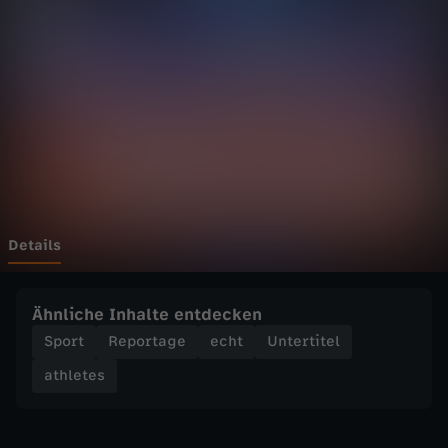
s
-
E
x
t
r
Details
e
Ähnliche Inhalte entdecken
m
Sport
Reportage
echt
Untertitel
athletes
s
p