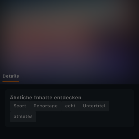
s
-
V
o
m
H
Details
o
Ähnliche Inhalte entdecken
r
Sport
Reportage
echt
Untertitel
athletes
r
o