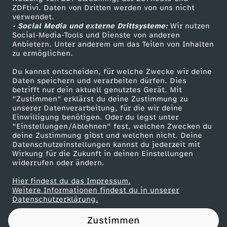
ZDFtivi. Daten von Dritten werden von uns nicht
O
Das ZDF
verwendet.
• Social Media und externe Drittsysteme:
Wir nutzen
ZDF Unternehmen
l
Social-Media-Tools und Dienste von anderen
Anbietern. Unter anderem um das Teilen von Inhalten
Karriere
zu ermöglichen.
y
Presseportal
Du kannst entscheiden, für welche Zwecke wir deine
ZDF goes Schule
Daten speichern und verarbeiten dürfen. Dies
m
betrifft nur dein aktuell genutztes Gerät. Mit
Werbefernsehen
"Zustimmen" erklärst du deine Zustimmung zu
p
unserer Datenverarbeitung, für die wir deine
Mainzelmännchen
Einwilligung benötigen. Oder du legst unter
"Einstellungen/Ablehnen" fest, welchen Zwecken du
i
deine Zustimmung gibst und welchen nicht. Deine
Datenschutzeinstellungen kannst du jederzeit mit
Wirkung für die Zukunft in deinen Einstellungen
a
widerrufen oder ändern.
:
Hier findest du das Impressum.
Partner
Weitere Informationen findest du in unserer
Datenschutzerklärung.
E
Zustimmen