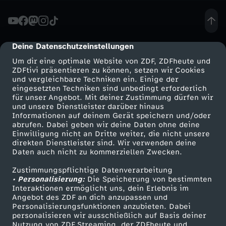
r
-
Deine Datenschutzeinstellungen
cmp-dialog-description
Um dir eine optimale Website von ZDF, ZDFheute und
S
ZDFtivi präsentieren zu können, setzen wir Cookies
und vergleichbare Techniken ein. Einige der
eingesetzten Techniken sind unbedingt erforderlich
t
für unser Angebot. Mit deiner Zustimmung dürfen wir
Mehr ZDF
Service
und unsere Dienstleister darüber hinaus
u
Informationen auf deinem Gerät speichern und/oder
ZDF-Apps
ZDFmitreden
abrufen. Dabei geben wir deine Daten ohne deine
Einwilligung nicht an Dritte weiter, die nicht unsere
r
Smart TV
Kontakt zum ZDF
direkten Dienstleister sind. Wir verwenden deine
Daten auch nicht zu kommerziellen Zwecken.
ZDFtext
Tickets
z
Zustimmungspflichtige Datenverarbeitung
Livestreams
Zuschauerservice
• Personalisierung:
Die Speicherung von bestimmten
z
Sendungen A-Z
Hilfe
Interaktionen ermöglicht uns, dein Erlebnis im
Angebot des ZDF an dich anzupassen und
TV-Programm
Personalisierungsfunktionen anzubieten. Dabei
u
personalisieren wir ausschließlich auf Basis deiner
Nutzung von ZDF Streaming, der ZDFheute und