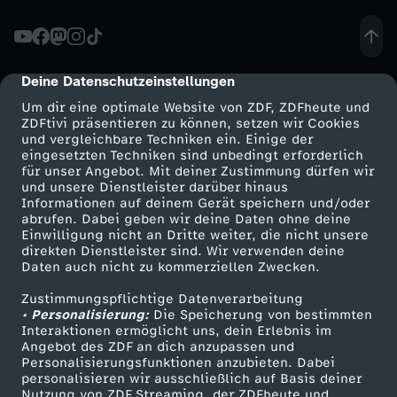
J
u
Deine Datenschutzeinstellungen
cmp-dialog-description
Um dir eine optimale Website von ZDF, ZDFheute und
n
ZDFtivi präsentieren zu können, setzen wir Cookies
und vergleichbare Techniken ein. Einige der
eingesetzten Techniken sind unbedingt erforderlich
g
für unser Angebot. Mit deiner Zustimmung dürfen wir
Mehr ZDF
Service
und unsere Dienstleister darüber hinaus
a
Informationen auf deinem Gerät speichern und/oder
ZDF-Apps
ZDFmitreden
abrufen. Dabei geben wir deine Daten ohne deine
Einwilligung nicht an Dritte weiter, die nicht unsere
n
Smart TV
Kontakt zum ZDF
direkten Dienstleister sind. Wir verwenden deine
Daten auch nicht zu kommerziellen Zwecken.
ZDFtext
Tickets
K
Zustimmungspflichtige Datenverarbeitung
Livestreams
Zuschauerservice
• Personalisierung:
Die Speicherung von bestimmten
r
Sendungen A-Z
Hilfe
Interaktionen ermöglicht uns, dein Erlebnis im
Angebot des ZDF an dich anzupassen und
TV-Programm
Personalisierungsfunktionen anzubieten. Dabei
e
personalisieren wir ausschließlich auf Basis deiner
Nutzung von ZDF Streaming, der ZDFheute und