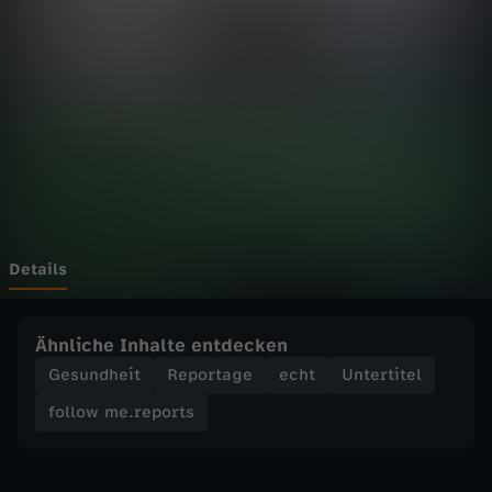
e
.
r
e
p
o
Details
r
Ähnliche Inhalte entdecken
t
Gesundheit
Reportage
echt
Untertitel
follow me.reports
s
-