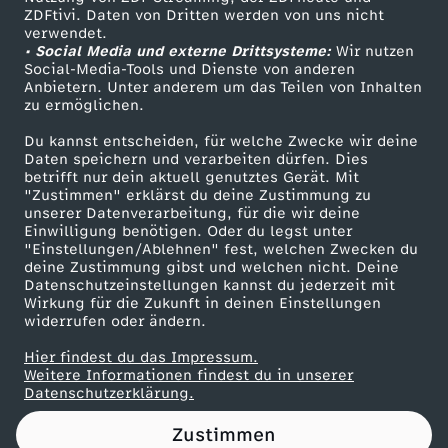
ZDFtivi. Daten von Dritten werden von uns nicht
b
Das ZDF
verwendet.
• Social Media und externe Drittsysteme:
Wir nutzen
ZDF Unternehmen
s
Social-Media-Tools und Dienste von anderen
Anbietern. Unter anderem um das Teilen von Inhalten
Karriere
zu ermöglichen.
e
Presseportal
Du kannst entscheiden, für welche Zwecke wir deine
ZDF goes Schule
Daten speichern und verarbeiten dürfen. Dies
r
betrifft nur dein aktuell genutztes Gerät. Mit
Werbefernsehen
"Zustimmen" erklärst du deine Zustimmung zu
k
unserer Datenverarbeitung, für die wir deine
Mainzelmännchen
Einwilligung benötigen. Oder du legst unter
"Einstellungen/Ablehnen" fest, welchen Zwecken du
r
deine Zustimmung gibst und welchen nicht. Deine
Datenschutzeinstellungen kannst du jederzeit mit
Wirkung für die Zukunft in deinen Einstellungen
a
widerrufen oder ändern.
n
Hier findest du das Impressum.
Partner
Weitere Informationen findest du in unserer
Datenschutzerklärung.
k
Zustimmen