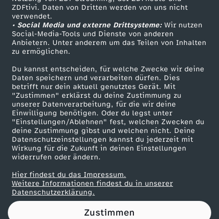
ZDFtivi. Daten von Dritten werden von uns nicht
o
Das ZDF
verwendet.
• Social Media und externe Drittsysteme:
Wir nutzen
ZDF Unternehmen
n
Social-Media-Tools und Dienste von anderen
Anbietern. Unter anderem um das Teilen von Inhalten
Karriere
zu ermöglichen.
#
Presseportal
Du kannst entscheiden, für welche Zwecke wir deine
ZDF goes Schule
Daten speichern und verarbeiten dürfen. Dies
6
betrifft nur dein aktuell genutztes Gerät. Mit
Werbefernsehen
"Zustimmen" erklärst du deine Zustimmung zu
:
unserer Datenverarbeitung, für die wir deine
Mainzelmännchen
Einwilligung benötigen. Oder du legst unter
"Einstellungen/Ablehnen" fest, welchen Zwecken du
J
deine Zustimmung gibst und welchen nicht. Deine
Datenschutzeinstellungen kannst du jederzeit mit
Wirkung für die Zukunft in deinen Einstellungen
U
widerrufen oder ändern.
R
Hier findest du das Impressum.
Partner
Weitere Informationen findest du in unserer
Datenschutzerklärung.
I
Zustimmen