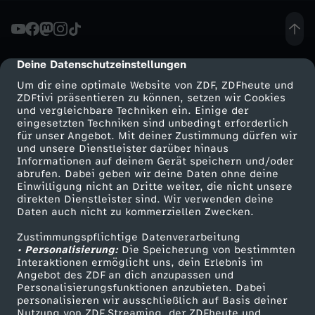
s
t
Deine Datenschutzeinstellungen
cmp-dialog-description
Um dir eine optimale Website von ZDF, ZDFheute und
i
ZDFtivi präsentieren zu können, setzen wir Cookies
und vergleichbare Techniken ein. Einige der
eingesetzten Techniken sind unbedingt erforderlich
k
für unser Angebot. Mit deiner Zustimmung dürfen wir
Mehr ZDF
Service
und unsere Dienstleister darüber hinaus
S
Informationen auf deinem Gerät speichern und/oder
ZDF-Apps
ZDFmitreden
abrufen. Dabei geben wir deine Daten ohne deine
Einwilligung nicht an Dritte weiter, die nicht unsere
e
Smart TV
Kontakt zum ZDF
direkten Dienstleister sind. Wir verwenden deine
Daten auch nicht zu kommerziellen Zwecken.
ZDFtext
Tickets
s
Zustimmungspflichtige Datenverarbeitung
Livestreams
Zuschauerservice
• Personalisierung:
Die Speicherung von bestimmten
s
Sendungen A-Z
Hilfe
Interaktionen ermöglicht uns, dein Erlebnis im
Angebot des ZDF an dich anzupassen und
TV-Programm
Personalisierungsfunktionen anzubieten. Dabei
i
personalisieren wir ausschließlich auf Basis deiner
Nutzung von ZDF Streaming, der ZDFheute und