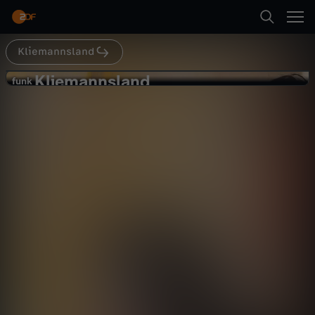
Abspielen
Kliemannsland
Suche
Zurück
Kliemannsland
K
funk
funk
Akustik Session #6: JURI – Brüder -
Startseite
l
Kliemannsland
Unterhaltung
Reportage
abenteuerlich
Kategorien
i
Abspielen
e
Kinder
m
Mehr
Live & TV
a
Mein ZDF
n