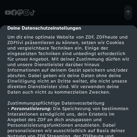
p
e
Deine Datenschutzeinstellungen
cmp-dialog-description
Um dir eine optimale Website von ZDF, ZDFheute und
r
ZDFtivi präsentieren zu können, setzen wir Cookies
und vergleichbare Techniken ein. Einige der
eingesetzten Techniken sind unbedingt erforderlich
&
für unser Angebot. Mit deiner Zustimmung dürfen wir
Mehr ZDF
Service
und unsere Dienstleister darüber hinaus
M
Informationen auf deinem Gerät speichern und/oder
ZDF-Apps
ZDFmitreden
abrufen. Dabei geben wir deine Daten ohne deine
Einwilligung nicht an Dritte weiter, die nicht unsere
a
Smart TV
Kontakt zum ZDF
direkten Dienstleister sind. Wir verwenden deine
Daten auch nicht zu kommerziellen Zwecken.
ZDFtext
Tickets
r
Zustimmungspflichtige Datenverarbeitung
Livestreams
Zuschauerservice
• Personalisierung:
Die Speicherung von bestimmten
t
Sendungen A-Z
Hilfe
Interaktionen ermöglicht uns, dein Erlebnis im
Angebot des ZDF an dich anzupassen und
TV-Programm
Personalisierungsfunktionen anzubieten. Dabei
e
personalisieren wir ausschließlich auf Basis deiner
Nutzung von ZDF Streaming, der ZDFheute und