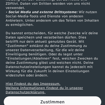
ZDFtivi. Daten von Dritten werden von uns nicht
r
Das ZDF
verwendet.
• Social Media und externe Drittsysteme:
Wir nutzen
ZDF Unternehmen
i
Social-Media-Tools und Dienste von anderen
Anbietern. Unter anderem um das Teilen von Inhalten
Karriere
zu ermöglichen.
a
Presseportal
Du kannst entscheiden, für welche Zwecke wir deine
ZDF goes Schule
Daten speichern und verarbeiten dürfen. Dies
,
betrifft nur dein aktuell genutztes Gerät. Mit
Werbefernsehen
"Zustimmen" erklärst du deine Zustimmung zu
C
unserer Datenverarbeitung, für die wir deine
Mainzelmännchen
Einwilligung benötigen. Oder du legst unter
"Einstellungen/Ablehnen" fest, welchen Zwecken du
l
deine Zustimmung gibst und welchen nicht. Deine
Datenschutzeinstellungen kannst du jederzeit mit
Wirkung für die Zukunft in deinen Einstellungen
u
widerrufen oder ändern.
e
Hier findest du das Impressum.
Partner
Weitere Informationen findest du in unserer
Datenschutzerklärung.
s
Zustimmen