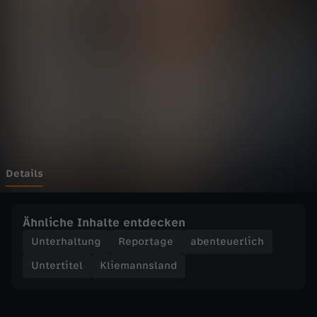
n
s
l
a
n
d
Details
-
Ähnliche Inhalte entdecken
C
Unterhaltung
Reportage
abenteuerlich
Untertitel
Kliemannsland
a
s