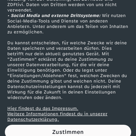
ZDFtivi. Daten von Dritten werden von uns nicht
P
Das ZDF
verwendet.
• Social Media und externe Drittsysteme:
Wir nutzen
ZDF Unternehmen
e
Social-Media-Tools und Dienste von anderen
Anbietern. Unter anderem um das Teilen von Inhalten
Karriere
zu ermöglichen.
l
Presseportal
Du kannst entscheiden, für welche Zwecke wir deine
ZDF goes Schule
Daten speichern und verarbeiten dürfen. Dies
l
betrifft nur dein aktuell genutztes Gerät. Mit
Werbefernsehen
"Zustimmen" erklärst du deine Zustimmung zu
e
unserer Datenverarbeitung, für die wir deine
Mainzelmännchen
Einwilligung benötigen. Oder du legst unter
"Einstellungen/Ablehnen" fest, welchen Zwecken du
t
deine Zustimmung gibst und welchen nicht. Deine
Datenschutzeinstellungen kannst du jederzeit mit
Wirkung für die Zukunft in deinen Einstellungen
s
widerrufen oder ändern.
i
Hier findest du das Impressum.
Partner
Weitere Informationen findest du in unserer
Datenschutzerklärung.
m
Zustimmen