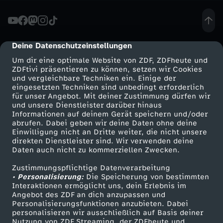
e
r
Deine Datenschutzeinstellungen
cmp-dialog-description
Um dir eine optimale Website von ZDF, ZDFheute und
r
ZDFtivi präsentieren zu können, setzen wir Cookies
und vergleichbare Techniken ein. Einige der
eingesetzten Techniken sind unbedingt erforderlich
o
für unser Angebot. Mit deiner Zustimmung dürfen wir
Mehr ZDF
Service
und unsere Dienstleister darüber hinaus
h
Informationen auf deinem Gerät speichern und/oder
ZDF-Apps
ZDFmitreden
abrufen. Dabei geben wir deine Daten ohne deine
Einwilligung nicht an Dritte weiter, die nicht unsere
r
Smart TV
Kontakt zum ZDF
direkten Dienstleister sind. Wir verwenden deine
Daten auch nicht zu kommerziellen Zwecken.
ZDFtext
Tickets
m
Zustimmungspflichtige Datenverarbeitung
Livestreams
Zuschauerservice
• Personalisierung:
Die Speicherung von bestimmten
i
Sendungen A-Z
Hilfe
Interaktionen ermöglicht uns, dein Erlebnis im
Angebot des ZDF an dich anzupassen und
TV-Programm
Personalisierungsfunktionen anzubieten. Dabei
t
personalisieren wir ausschließlich auf Basis deiner
Nutzung von ZDF Streaming, der ZDFheute und