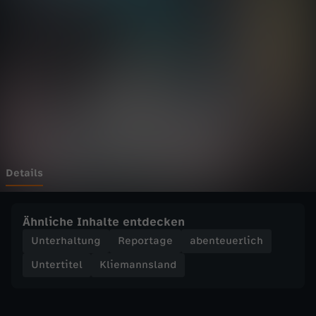
n
s
l
a
n
d
Details
-
Ähnliche Inhalte entdecken
F
Unterhaltung
Reportage
abenteuerlich
Untertitel
Kliemannsland
e
u