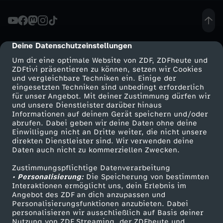
c
h
Deine Datenschutzeinstellungen
cmp-dialog-description
Um dir eine optimale Website von ZDF, ZDFheute und
w
ZDFtivi präsentieren zu können, setzen wir Cookies
und vergleichbare Techniken ein. Einige der
eingesetzten Techniken sind unbedingt erforderlich
a
für unser Angebot. Mit deiner Zustimmung dürfen wir
Mehr ZDF
Service
und unsere Dienstleister darüber hinaus
s
Informationen auf deinem Gerät speichern und/oder
ZDF-Apps
ZDFmitreden
abrufen. Dabei geben wir deine Daten ohne deine
Einwilligung nicht an Dritte weiter, die nicht unsere
s
Smart TV
Kontakt zum ZDF
direkten Dienstleister sind. Wir verwenden deine
Daten auch nicht zu kommerziellen Zwecken.
ZDFtext
Tickets
e
Zustimmungspflichtige Datenverarbeitung
Livestreams
Zuschauerservice
• Personalisierung:
Die Speicherung von bestimmten
r
Sendungen A-Z
Hilfe
Interaktionen ermöglicht uns, dein Erlebnis im
Angebot des ZDF an dich anzupassen und
TV-Programm
Personalisierungsfunktionen anzubieten. Dabei
z
personalisieren wir ausschließlich auf Basis deiner
Nutzung von ZDF Streaming, der ZDFheute und