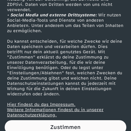
ZDFtivi. Daten von Dritten werden von uns nicht
o
Das ZDF
verwendet.
• Social Media und externe Drittsysteme:
Wir nutzen
ZDF Unternehmen
n
Social-Media-Tools und Dienste von anderen
Anbietern. Unter anderem um das Teilen von Inhalten
Karriere
zu ermöglichen.
e
Presseportal
Du kannst entscheiden, für welche Zwecke wir deine
ZDF goes Schule
Daten speichern und verarbeiten dürfen. Dies
b
betrifft nur dein aktuell genutztes Gerät. Mit
Werbefernsehen
"Zustimmen" erklärst du deine Zustimmung zu
a
unserer Datenverarbeitung, für die wir deine
Mainzelmännchen
Einwilligung benötigen. Oder du legst unter
"Einstellungen/Ablehnen" fest, welchen Zwecken du
u
deine Zustimmung gibst und welchen nicht. Deine
Datenschutzeinstellungen kannst du jederzeit mit
Wirkung für die Zukunft in deinen Einstellungen
e
widerrufen oder ändern.
n
Hier findest du das Impressum.
Partner
Weitere Informationen findest du in unserer
Datenschutzerklärung.
-
Zustimmen