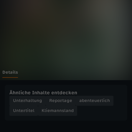
n
s
l
a
n
d
Details
-
Ähnliche Inhalte entdecken
F
Unterhaltung
Reportage
abenteuerlich
Untertitel
Kliemannsland
l
a