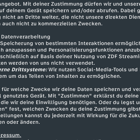
 Angebot. Mit deiner Zustimmung dürfen wir und unser
uf deinem Gerät speichern und/oder abrufen. Dabei 
 nicht an Dritte weiter, die nicht unsere direkten Dien
 auch nicht zu kommerziellen Zwecken.
 Datenverarbeitung
Speicherung von bestimmten Interaktionen ermöglicht
h anzupassen und Personalisierungsfunktionen anzub
sschließlich auf Basis deiner Nutzung von ZDF Stream
tten werden von uns nicht verwendet.
erne Drittsysteme:
Wir nutzen Social-Media-Tools und
em um das Teilen von Inhalten zu ermöglichen.
Inhalte entdecken
 für welche Zwecke wir deine Daten speichern und ver
ng
Reportage
abenteuerlich
Kliemannslan
ell genutztes Gerät. Mit "Zustimmen" erklärst du dein
die wir deine Einwilligung benötigen. Oder du legst u
en" fest, welchen Zwecken du deine Zustimmung gibst
ellungen kannst du jederzeit mit Wirkung für die Zuku
en oder ändern.
pressum.