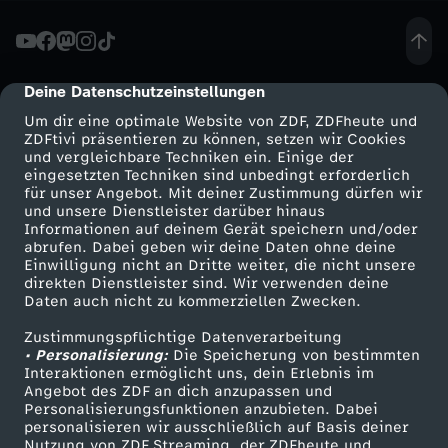
t
z
Deine Datenschutzeinstellungen
cmp-dialog-description
Um dir eine optimale Website von ZDF, ZDFheute und
1
ZDFtivi präsentieren zu können, setzen wir Cookies
und vergleichbare Techniken ein. Einige der
eingesetzten Techniken sind unbedingt erforderlich
d
für unser Angebot. Mit deiner Zustimmung dürfen wir
Mehr ZDF
Service
und unsere Dienstleister darüber hinaus
e
Informationen auf deinem Gerät speichern und/oder
ZDF-Apps
ZDFmitreden
abrufen. Dabei geben wir deine Daten ohne deine
Einwilligung nicht an Dritte weiter, die nicht unsere
r
Smart TV
Kontakt zum ZDF
direkten Dienstleister sind. Wir verwenden deine
Daten auch nicht zu kommerziellen Zwecken.
ZDFtext
Tickets
K
Zustimmungspflichtige Datenverarbeitung
Livestreams
Zuschauerservice
• Personalisierung:
Die Speicherung von bestimmten
R
Sendungen A-Z
Hilfe
Interaktionen ermöglicht uns, dein Erlebnis im
Angebot des ZDF an dich anzupassen und
TV-Programm
Personalisierungsfunktionen anzubieten. Dabei
A
personalisieren wir ausschließlich auf Basis deiner
Nutzung von ZDF Streaming, der ZDFheute und