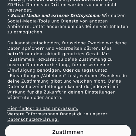
ZDFtivi. Daten von Dritten werden von uns nicht
S
Das ZDF
verwendet.
• Social Media und externe Drittsysteme:
Wir nutzen
ZDF Unternehmen
S
Social-Media-Tools und Dienste von anderen
Anbietern. Unter anderem um das Teilen von Inhalten
Karriere
zu ermöglichen.
E
Presseportal
Du kannst entscheiden, für welche Zwecke wir deine
ZDF goes Schule
Daten speichern und verarbeiten dürfen. Dies
S
betrifft nur dein aktuell genutztes Gerät. Mit
Werbefernsehen
"Zustimmen" erklärst du deine Zustimmung zu
T
unserer Datenverarbeitung, für die wir deine
Mainzelmännchen
Einwilligung benötigen. Oder du legst unter
"Einstellungen/Ablehnen" fest, welchen Zwecken du
E
deine Zustimmung gibst und welchen nicht. Deine
Datenschutzeinstellungen kannst du jederzeit mit
Wirkung für die Zukunft in deinen Einstellungen
N
widerrufen oder ändern.
R
Hier findest du das Impressum.
Partner
Weitere Informationen findest du in unserer
Datenschutzerklärung.
U
Zustimmen