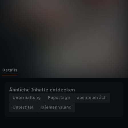
n
s
l
a
n
d
Details
-
Ähnliche Inhalte entdecken
P
Unterhaltung
Reportage
abenteuerlich
Untertitel
Kliemannsland
l
a