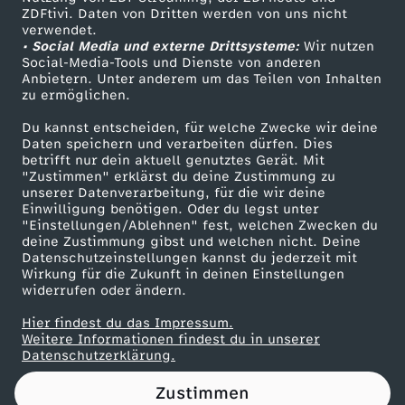
ZDFtivi. Daten von Dritten werden von uns nicht
e
Das ZDF
verwendet.
• Social Media und externe Drittsysteme:
Wir nutzen
ZDF Unternehmen
l
Social-Media-Tools und Dienste von anderen
Anbietern. Unter anderem um das Teilen von Inhalten
Karriere
zu ermöglichen.
t
Presseportal
Du kannst entscheiden, für welche Zwecke wir deine
ZDF goes Schule
Daten speichern und verarbeiten dürfen. Dies
a
betrifft nur dein aktuell genutztes Gerät. Mit
Werbefernsehen
"Zustimmen" erklärst du deine Zustimmung zu
g
unserer Datenverarbeitung, für die wir deine
Mainzelmännchen
Einwilligung benötigen. Oder du legst unter
"Einstellungen/Ablehnen" fest, welchen Zwecken du
e
deine Zustimmung gibst und welchen nicht. Deine
Datenschutzeinstellungen kannst du jederzeit mit
Wirkung für die Zukunft in deinen Einstellungen
-
widerrufen oder ändern.
H
Hier findest du das Impressum.
Partner
Weitere Informationen findest du in unserer
Datenschutzerklärung.
a
Zustimmen