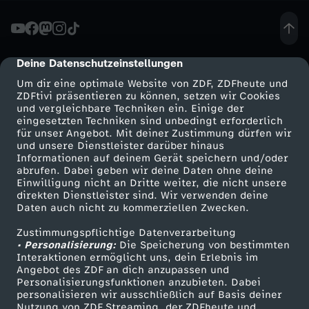
p
e
Deine Datenschutzeinstellungen
cmp-dialog-description
Um dir eine optimale Website von ZDF, ZDFheute und
l
ZDFtivi präsentieren zu können, setzen wir Cookies
und vergleichbare Techniken ein. Einige der
eingesetzten Techniken sind unbedingt erforderlich
e
für unser Angebot. Mit deiner Zustimmung dürfen wir
Mehr ZDF
Service
und unsere Dienstleister darüber hinaus
r
Informationen auf deinem Gerät speichern und/oder
ZDF-Apps
ZDFmitreden
abrufen. Dabei geben wir deine Daten ohne deine
Einwilligung nicht an Dritte weiter, die nicht unsere
T
Smart TV
Kontakt zum ZDF
direkten Dienstleister sind. Wir verwenden deine
Daten auch nicht zu kommerziellen Zwecken.
ZDFtext
Tickets
ü
Zustimmungspflichtige Datenverarbeitung
Livestreams
Zuschauerservice
• Personalisierung:
Die Speicherung von bestimmten
f
Sendungen A-Z
Hilfe
Interaktionen ermöglicht uns, dein Erlebnis im
Angebot des ZDF an dich anzupassen und
TV-Programm
Personalisierungsfunktionen anzubieten. Dabei
t
personalisieren wir ausschließlich auf Basis deiner
Nutzung von ZDF Streaming, der ZDFheute und