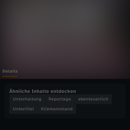
n
s
l
a
n
d
Details
-
Ähnliche Inhalte entdecken
R
Unterhaltung
Reportage
abenteuerlich
Untertitel
Kliemannsland
ü
s