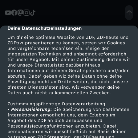
v
e
Deine Datenschutzeinstellungen
cmp-dialog-description
Um dir eine optimale Website von ZDF, ZDFheute und
n
ZDFtivi präsentieren zu können, setzen wir Cookies
und vergleichbare Techniken ein. Einige der
eingesetzten Techniken sind unbedingt erforderlich
g
für unser Angebot. Mit deiner Zustimmung dürfen wir
Mehr ZDF
Service
und unsere Dienstleister darüber hinaus
e
Informationen auf deinem Gerät speichern und/oder
ZDF-Apps
ZDFmitreden
abrufen. Dabei geben wir deine Daten ohne deine
Einwilligung nicht an Dritte weiter, die nicht unsere
r
Smart TV
Kontakt zum ZDF
direkten Dienstleister sind. Wir verwenden deine
Daten auch nicht zu kommerziellen Zwecken.
ZDFtext
Tickets
H
Zustimmungspflichtige Datenverarbeitung
Livestreams
Zuschauerservice
• Personalisierung:
Die Speicherung von bestimmten
u
Sendungen A-Z
Hilfe
Interaktionen ermöglicht uns, dein Erlebnis im
Angebot des ZDF an dich anzupassen und
TV-Programm
Personalisierungsfunktionen anzubieten. Dabei
n
personalisieren wir ausschließlich auf Basis deiner
Nutzung von ZDF Streaming, der ZDFheute und