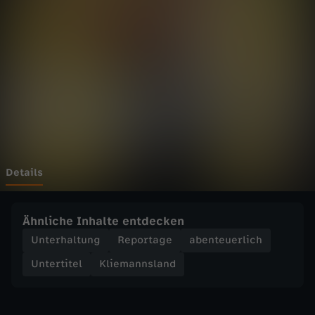
n
s
l
a
n
d
Details
-
Ähnliche Inhalte entdecken
S
Unterhaltung
Reportage
abenteuerlich
Untertitel
Kliemannsland
c
a