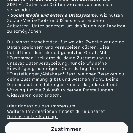
ZDFtivi. Daten von Dritten werden von uns nicht
t
Das ZDF
verwendet.
• Social Media und externe Drittsysteme:
Wir nutzen
ZDF Unternehmen
m
Social-Media-Tools und Dienste von anderen
Anbietern. Unter anderem um das Teilen von Inhalten
Karriere
zu ermöglichen.
i
Presseportal
Du kannst entscheiden, für welche Zwecke wir deine
ZDF goes Schule
Daten speichern und verarbeiten dürfen. Dies
t
betrifft nur dein aktuell genutztes Gerät. Mit
Werbefernsehen
"Zustimmen" erklärst du deine Zustimmung zu
B
unserer Datenverarbeitung, für die wir deine
Mainzelmännchen
Einwilligung benötigen. Oder du legst unter
"Einstellungen/Ablehnen" fest, welchen Zwecken du
o
deine Zustimmung gibst und welchen nicht. Deine
Datenschutzeinstellungen kannst du jederzeit mit
Wirkung für die Zukunft in deinen Einstellungen
n
widerrufen oder ändern.
j
Hier findest du das Impressum.
Partner
Weitere Informationen findest du in unserer
Datenschutzerklärung.
w
Zustimmen