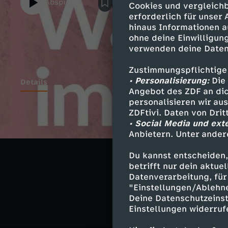
Abspielen
Cookies und vergleichb
somit alles da, was es für einen heißen Rit
erforderlich für unser
auf, presst euch in strammes Neopren und
hinaus Informationen a
und musikalisches Happening der Spitzenk
ohne deine Einwilligung
Kliemannsland is jetzt offizielle Wakeboar
verwenden deine Daten
fimbimLinks:fimbim -
https://www.youtube.com/channel/UCnm
Zustimmungspflichtige
• Personalisierung:
Die 
Details
Angebot des ZDF an dic
personalisieren wir au
ZDFtivi. Daten von Dri
• Social Media und ext
Ähnliche 
Anbietern. Unter ander
Unterhaltu
Du kannst entscheiden,
betrifft nur dein aktu
Kliemannsl
Datenverarbeitung, für 
"Einstellungen/Ablehn
Deine Datenschutzeinst
Einstellungen widerruf