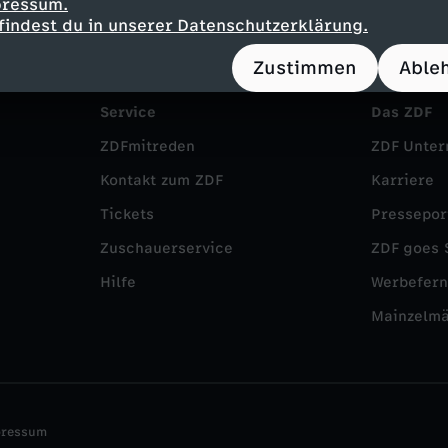
pressum.
findest du in unserer Datenschutzerklärung.
Zustimmen
Able
Service
Das ZDF
ZDFmitreden
ZDF Unte
Kontakt zum ZDF
Karriere
Tickets
Pressepor
Zuschauerservice
ZDF goes 
Hilfe
Werbefer
Mainzelm
pressum