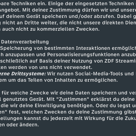
are Techniken ein. Einige der eingesetzten Techniken
t braucht. Also setzt die Helme
 Angebot. Mit deiner Zustimmung dürfen wir und unser
 macht euch auf ein sportliches
uf deinem Gerät speichern und/oder abrufen. Dabei 
lasse gefasst. Das
 nicht an Dritte weiter, die nicht unsere direkten Dien
d-Location!Musik:
 auch nicht zu kommerziellen Zwecken.
LEDLAhktj4IKDce64N_w
 Datenverarbeitung
Speicherung von bestimmten Interaktionen ermöglicht
h anzupassen und Personalisierungsfunktionen anzub
sschließlich auf Basis deiner Nutzung von ZDF Stream
tten werden von uns nicht verwendet.
erne Drittsysteme:
Wir nutzen Social-Media-Tools und
Inhalte entdecken
em um das Teilen von Inhalten zu ermöglichen.
ng
Reportage
abenteuerlich
Untertitel
 für welche Zwecke wir deine Daten speichern und ver
ell genutztes Gerät. Mit "Zustimmen" erklärst du dein
and
die wir deine Einwilligung benötigen. Oder du legst u
en" fest, welchen Zwecken du deine Zustimmung gibst
ellungen kannst du jederzeit mit Wirkung für die Zuku
en oder ändern.