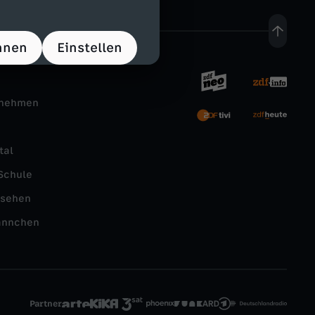
hnen
Einstellen
rnehmen
tal
Schule
nsehen
ännchen
Partner