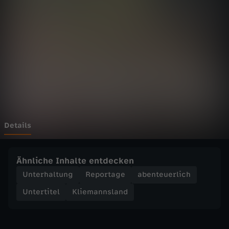
n
s
l
a
n
d
Details
-
Ähnliche Inhalte entdecken
W
Unterhaltung
Reportage
abenteuerlich
Untertitel
Kliemannsland
h
e