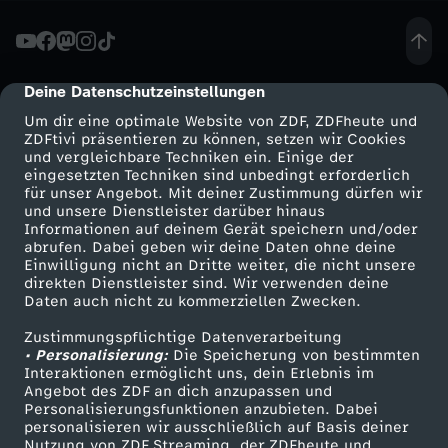
e
l
Deine Datenschutzeinstellungen
cmp-dialog-description
Um dir eine optimale Website von ZDF, ZDFheute und
i
ZDFtivi präsentieren zu können, setzen wir Cookies
und vergleichbare Techniken ein. Einige der
eingesetzten Techniken sind unbedingt erforderlich
e
für unser Angebot. Mit deiner Zustimmung dürfen wir
Mehr ZDF
Service
und unsere Dienstleister darüber hinaus
l
Informationen auf deinem Gerät speichern und/oder
ZDF-Apps
ZDFmitreden
abrufen. Dabei geben wir deine Daten ohne deine
Einwilligung nicht an Dritte weiter, die nicht unsere
e
Smart TV
Kontakt zum ZDF
direkten Dienstleister sind. Wir verwenden deine
Daten auch nicht zu kommerziellen Zwecken.
ZDFtext
Tickets
r
Zustimmungspflichtige Datenverarbeitung
Livestreams
Zuschauerservice
• Personalisierung:
Die Speicherung von bestimmten
n
Sendungen A-Z
Hilfe
Interaktionen ermöglicht uns, dein Erlebnis im
Angebot des ZDF an dich anzupassen und
TV-Programm
Personalisierungsfunktionen anzubieten. Dabei
e
personalisieren wir ausschließlich auf Basis deiner
Nutzung von ZDF Streaming, der ZDFheute und