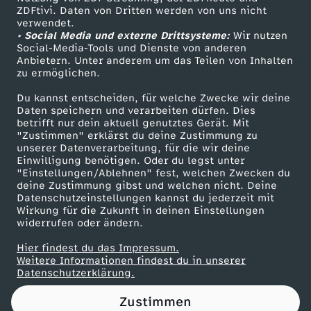
ZDFtivi. Daten von Dritten werden von uns nicht
n
Das ZDF
verwendet.
• Social Media und externe Drittsysteme:
Wir nutzen
ZDF Unternehmen
m
Social-Media-Tools und Dienste von anderen
Anbietern. Unter anderem um das Teilen von Inhalten
Karriere
zu ermöglichen.
i
Presseportal
Du kannst entscheiden, für welche Zwecke wir deine
ZDF goes Schule
Daten speichern und verarbeiten dürfen. Dies
t
betrifft nur dein aktuell genutztes Gerät. Mit
Werbefernsehen
"Zustimmen" erklärst du deine Zustimmung zu
d
unserer Datenverarbeitung, für die wir deine
Mainzelmännchen
Einwilligung benötigen. Oder du legst unter
"Einstellungen/Ablehnen" fest, welchen Zwecken du
e
deine Zustimmung gibst und welchen nicht. Deine
Datenschutzeinstellungen kannst du jederzeit mit
Wirkung für die Zukunft in deinen Einstellungen
r
widerrufen oder ändern.
C
Hier findest du das Impressum.
Partner
Weitere Informationen findest du in unserer
Datenschutzerklärung.
r
Zustimmen