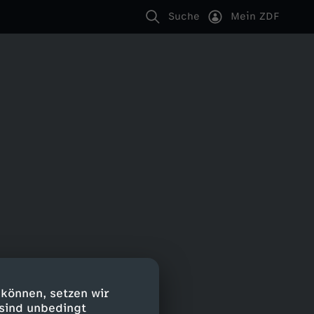
Suche
Mein ZDF
 können, setzen wir
 sind unbedingt