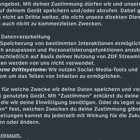
 Angebot. Mit deiner Zustimmung dürfen wir und unser
uf deinem Gerät speichern und/oder abrufen. Dabei 
 nicht an Dritte weiter, die nicht unsere direkten Dien
 auch nicht zu kommerziellen Zwecken.
 Datenverarbeitung
Speicherung von bestimmten Interaktionen ermöglicht
h anzupassen und Personalisierungsfunktionen anzub
sschließlich auf Basis deiner Nutzung von ZDF Stream
tten werden von uns nicht verwendet.
erne Drittsysteme:
Wir nutzen Social-Media-Tools und
em um das Teilen von Inhalten zu ermöglichen.
Inhalte entdecken
 für welche Zwecke wir deine Daten speichern und ver
ortage
vergnüglich
B.A.
ell genutztes Gerät. Mit "Zustimmen" erklärst du dein
die wir deine Einwilligung benötigen. Oder du legst u
en" fest, welchen Zwecken du deine Zustimmung gibst
ellungen kannst du jederzeit mit Wirkung für die Zuku
en oder ändern.
pressum.