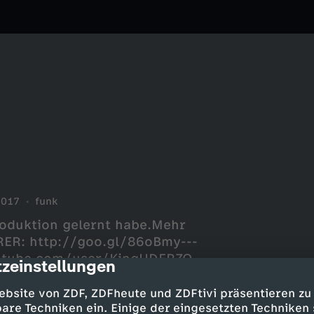
2017
funk
roduktion gelernt habe.Mehr
ER: http://goo.gl/86oBmy---
utube.com/user/KingUDERZO---
zeinstellungen
cription
agram.com/bagoesproTwitter:
ba.snappedFacebook:
ebsite von ZDF, ZDFheute und ZDFtivi präsentieren zu
are Techniken ein. Einige der eingesetzten Techniken