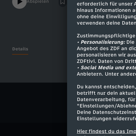
Abspielen
erforderlich für unser
hinaus Informationen a
ohne deine Einwilligung
verwenden deine Daten
Zustimmungspflichtige
• Personalisierung:
Die 
Angebot des ZDF an dic
Details
personalisieren wir au
ZDFtivi. Daten von Dri
• Social Media und ext
Anbietern. Unter ander
Ähnliche 
Du kannst entscheiden,
Musik
Rep
betrifft nur dein aktu
Datenverarbeitung, für 
"Einstellungen/Ablehn
Deine Datenschutzeinst
Einstellungen widerruf
Hier findest du das Im