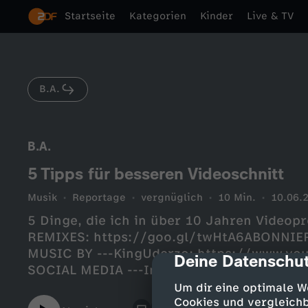
Startseite
Kategorien
Kinder
Live & TV
B.A.
B.A.
5 Tipps für besseren Videoschnitt
Musik
Reportage
vergnüglich
10 Min.
10.06.
5 Dinge, die ich in über 10 Jahren Videop
REMIXES: https://goo.gl/twHtA6ABONNIER
MUSIC BY ---KingUderzo: https://www.yo
Deine Datenschut
cmp-dialog-des
SOCIAL MEDIA ---Instagram: https://inst
https://twitter.com/BATurkishSnapchat: 
Um dir eine optimale W
https://www.facebook.com/b.a.turkish
Cookies und vergleichb