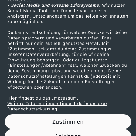
• Social Media und externe Drittsysteme:
m
Wir nutzen
ZDF Unternehmen
Social-Media-Tools und Dienste von anderen
Anbietern. Unter anderem um das Teilen von Inhalten
Karriere
U
zu ermöglichen.
Presseportal
Du kannst entscheiden, für welche Zwecke wir deine
N
ZDF goes Schule
Daten speichern und verarbeiten dürfen. Dies
betrifft nur dein aktuell genutztes Gerät. Mit
Werbefernsehen
"Zustimmen" erklärst du deine Zustimmung zu
I
unserer Datenverarbeitung, für die wir deine
Mainzelmännchen
Einwilligung benötigen. Oder du legst unter
V
"Einstellungen/Ablehnen" fest, welchen Zwecken du
deine Zustimmung gibst und welchen nicht. Deine
Datenschutzeinstellungen kannst du jederzeit mit
E
Wirkung für die Zukunft in deinen Einstellungen
widerrufen oder ändern.
R
Hier findest du das Impressum.
Partner
Weitere Informationen findest du in unserer
S
Datenschutzerklärung.
Zustimmen
U