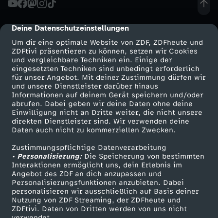
i
Deine Datenschutzeinstellungen
cmp-dialog-description
n
Um dir eine optimale Website von ZDF, ZDFheute und
ZDFtivi präsentieren zu können, setzen wir Cookies
und vergleichbare Techniken ein. Einige der
n
eingesetzten Techniken sind unbedingt erforderlich
für unser Angebot. Mit deiner Zustimmung dürfen wir
Mehr ZDF
Service
und unsere Dienstleister darüber hinaus
s
Informationen auf deinem Gerät speichern und/oder
ZDF-Apps
ZDFmitreden
abrufen. Dabei geben wir deine Daten ohne deine
p
Einwilligung nicht an Dritte weiter, die nicht unsere
Smart TV
Kontakt zum ZDF
direkten Dienstleister sind. Wir verwenden deine
Daten auch nicht zu kommerziellen Zwecken.
ZDFtext
Tickets
i
Zustimmungspflichtige Datenverarbeitung
Livestreams
Zuschauerservice
• Personalisierung:
e
Die Speicherung von bestimmten
Sendungen A-Z
Hilfe
Interaktionen ermöglicht uns, dein Erlebnis im
Angebot des ZDF an dich anzupassen und
TV-Programm
l
Personalisierungsfunktionen anzubieten. Dabei
personalisieren wir ausschließlich auf Basis deiner
Nutzung von ZDF Streaming, der ZDFheute und
i
ZDFtivi. Daten von Dritten werden von uns nicht
Das ZDF
verwendet.