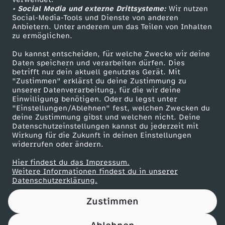
• Social Media und externe Drittsysteme:
k
Wir nutzen
ZDF Unternehmen
Social-Media-Tools und Dienste von anderen
Anbietern. Unter anderem um das Teilen von Inhalten
Karriere
v
zu ermöglichen.
Presseportal
Du kannst entscheiden, für welche Zwecke wir deine
i
ZDF goes Schule
Daten speichern und verarbeiten dürfen. Dies
betrifft nur dein aktuell genutztes Gerät. Mit
Werbefernsehen
"Zustimmen" erklärst du deine Zustimmung zu
d
unserer Datenverarbeitung, für die wir deine
Mainzelmännchen
Einwilligung benötigen. Oder du legst unter
e
"Einstellungen/Ablehnen" fest, welchen Zwecken du
deine Zustimmung gibst und welchen nicht. Deine
Datenschutzeinstellungen kannst du jederzeit mit
o
Wirkung für die Zukunft in deinen Einstellungen
widerrufen oder ändern.
s
Hier findest du das Impressum.
Partner
Weitere Informationen findest du in unserer
(
Datenschutzerklärung.
Zustimmen
D