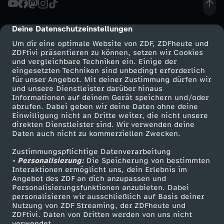
t
Deine Datenschutzeinstellungen
cmp-dialog-description
u
Um dir eine optimale Website von ZDF, ZDFheute und
ZDFtivi präsentieren zu können, setzen wir Cookies
und vergleichbare Techniken ein. Einige der
b
eingesetzten Techniken sind unbedingt erforderlich
für unser Angebot. Mit deiner Zustimmung dürfen wir
Mehr ZDF
Service
und unsere Dienstleister darüber hinaus
e
Informationen auf deinem Gerät speichern und/oder
ZDF-Apps
ZDFmitreden
abrufen. Dabei geben wir deine Daten ohne deine
r
Einwilligung nicht an Dritte weiter, die nicht unsere
Smart TV
Kontakt zum ZDF
direkten Dienstleister sind. Wir verwenden deine
Daten auch nicht zu kommerziellen Zwecken.
ZDFtext
Tickets
M
Zustimmungspflichtige Datenverarbeitung
Livestreams
Zuschauerservice
• Personalisierung:
u
Die Speicherung von bestimmten
Sendungen A-Z
Hilfe
Interaktionen ermöglicht uns, dein Erlebnis im
Angebot des ZDF an dich anzupassen und
TV-Programm
s
Personalisierungsfunktionen anzubieten. Dabei
personalisieren wir ausschließlich auf Basis deiner
Nutzung von ZDF Streaming, der ZDFheute und
i
ZDFtivi. Daten von Dritten werden von uns nicht
Das ZDF
verwendet.