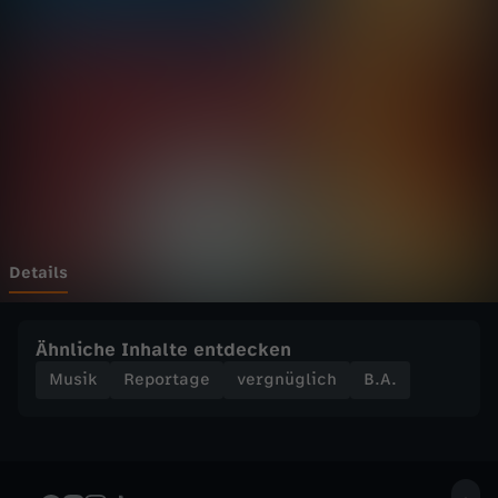
e
B
E
S
T
E
Details
N
Ähnliche Inhalte entdecken
Y
Musik
Reportage
vergnüglich
B.A.
o
u