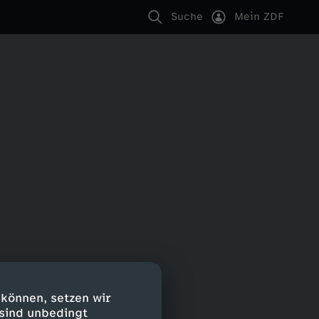
Suche
Mein ZDF
 können, setzen wir
 sind unbedingt