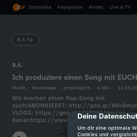
Startseite
Kategorien
Kinder
Live & TV
B.A.
B.A.
Ich produziere einen Song mit EUC
Musik
Reportage
vergnüglich
4 Min.
11.03.2
Wir machen einen Rap-Song mit
euch!ABONNIERET: http://goo.gl/86oBmy
VLOGS: https://goo.gl/YV8MKtArmans
Deine Datenschut
cmp-dialog-des
Kanal:https://www.youtube.com/user/Kin
für den Beat:https://goo.gl/9FdbZs--- SO
Um dir eine optimale W
Instagram: https://instagram.com/bagoesp
Cookies und vergleichb