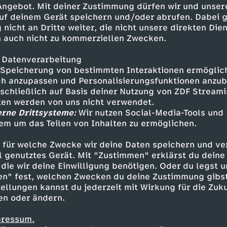
 Angebot. Mit deiner Zustimmung dürfen wir und unser
uf deinem Gerät speichern und/oder abrufen. Dabei 
ok.com/b.a.turkish
 nicht an Dritte weiter, die nicht unsere direkten Dien
 auch nicht zu kommerziellen Zwecken.
 Datenverarbeitung
Speicherung von bestimmten Interaktionen ermöglicht
h anzupassen und Personalisierungsfunktionen anzub
sschließlich auf Basis deiner Nutzung von ZDF Stream
tten werden von uns nicht verwendet.
erne Drittsysteme:
Wir nutzen Social-Media-Tools und
em um das Teilen von Inhalten zu ermöglichen.
Inhalte entdecken
 für welche Zwecke wir deine Daten speichern und ver
ortage
vergnüglich
B.A.
ell genutztes Gerät. Mit "Zustimmen" erklärst du dein
die wir deine Einwilligung benötigen. Oder du legst u
en" fest, welchen Zwecken du deine Zustimmung gibst
ellungen kannst du jederzeit mit Wirkung für die Zuku
en oder ändern.
pressum.