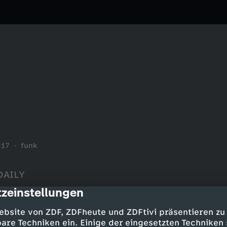
H
017
funk
DAILY
zeinstellungen
cription
gUDERZOHier der Download-Link
CIAL MEDIA ---
ebsite von ZDF, ZDFheute und ZDFtivi präsentieren zu
ro/Twitter: https://twitter.co
are Techniken ein. Einige der eingesetzten Techniken