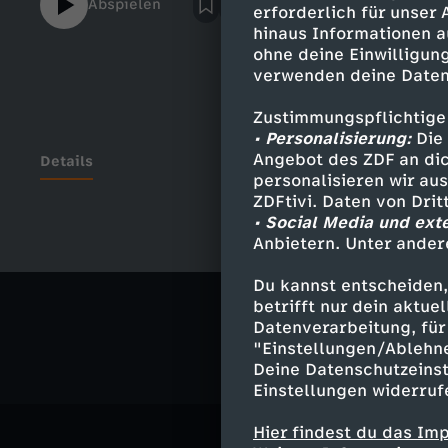
Abspielen
erforderlich für unser
m/BATurkishSnapchat:
hinaus Informationen a
ba.snappedFacebook: https://www.facebo
ohne deine Einwilligung
verwenden deine Daten
Zustimmungspflichtige
• Personalisierung:
Die 
Angebot des ZDF an dic
Details
personalisieren wir au
ZDFtivi. Daten von Dri
• Social Media und ext
Anbietern. Unter ander
Ähnliche 
Du kannst entscheiden,
Musik
Rep
betrifft nur dein aktu
Datenverarbeitung, für 
"Einstellungen/Ablehn
Deine Datenschutzeinst
Einstellungen widerruf
Hier findest du das Im