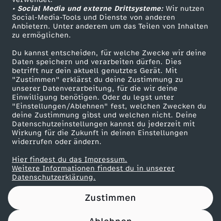
• Social Media und externe Drittsysteme:
P
Wir nutzen
ZDF Unternehmen
Social-Media-Tools und Dienste von anderen
Anbietern. Unter anderem um das Teilen von Inhalten
Karriere
e
zu ermöglichen.
Presseportal
Du kannst entscheiden, für welche Zwecke wir deine
n
ZDF goes Schule
Daten speichern und verarbeiten dürfen. Dies
betrifft nur dein aktuell genutztes Gerät. Mit
Werbefernsehen
"Zustimmen" erklärst du deine Zustimmung zu
(
unserer Datenverarbeitung, für die wir deine
Mainzelmännchen
Einwilligung benötigen. Oder du legst unter
V
"Einstellungen/Ablehnen" fest, welchen Zwecken du
deine Zustimmung gibst und welchen nicht. Deine
Datenschutzeinstellungen kannst du jederzeit mit
I
Wirkung für die Zukunft in deinen Einstellungen
widerrufen oder ändern.
D
Hier findest du das Impressum.
Partner
Weitere Informationen findest du in unserer
E
Datenschutzerklärung.
Zustimmen
O