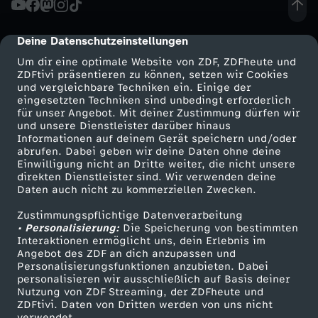
p
Deine Datenschutzeinstellungen
cmp-dialog-description
p
Um dir eine optimale Website von ZDF, ZDFheute und
ZDFtivi präsentieren zu können, setzen wir Cookies
und vergleichbare Techniken ein. Einige der
l
eingesetzten Techniken sind unbedingt erforderlich
für unser Angebot. Mit deiner Zustimmung dürfen wir
Mehr ZDF
Service
und unsere Dienstleister darüber hinaus
e
Informationen auf deinem Gerät speichern und/oder
ZDF-Apps
ZDFmitreden
abrufen. Dabei geben wir deine Daten ohne deine
A
Einwilligung nicht an Dritte weiter, die nicht unsere
Smart TV
Kontakt zum ZDF
direkten Dienstleister sind. Wir verwenden deine
Daten auch nicht zu kommerziellen Zwecken.
ZDFtext
Tickets
p
Zustimmungspflichtige Datenverarbeitung
Livestreams
Zuschauerservice
• Personalisierung:
p
Die Speicherung von bestimmten
Sendungen A-Z
Hilfe
Interaktionen ermöglicht uns, dein Erlebnis im
Angebot des ZDF an dich anzupassen und
TV-Programm
l
Personalisierungsfunktionen anzubieten. Dabei
personalisieren wir ausschließlich auf Basis deiner
Nutzung von ZDF Streaming, der ZDFheute und
e
ZDFtivi. Daten von Dritten werden von uns nicht
Das ZDF
verwendet.