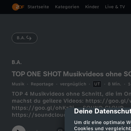
Startseite
Kategorien
Kinder
Live & TV
B.A.
B.A.
TOP ONE SHOT Musikvideos ohne 
Musik
Reportage
vergnüglich
UT
8 Min.
1
TOP 4 Musikvideos ohne Schnitt, die im O
machst du geilere Videos: https://goo.gl/
https://goo.gl/ohKr3i--- SOUND CLOUD--
Deine Datenschut
cmp-dialog-des
https://soundcloud.com/ba_sound--- SOC
https://instagram.com/ba03030Twitter:
Um dir eine optimale W
https://twitter.com/ba03030Facebook:
Cookies und vergleichb