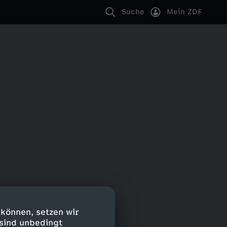
Suche
Mein ZDF
 können, setzen wir
 sind unbedingt