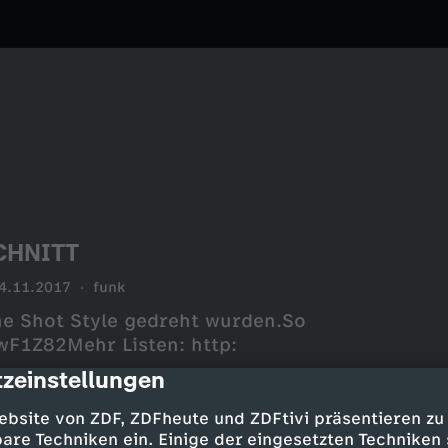
SCHNITT
4.11.2017
funk
ne Shot Style gedreht wurden.So
wF1Z82Mehr Listen: http:
zeinstellungen
cription
IAL MEDIA--Instagram:
ebsite von ZDF, ZDFheute und ZDFtivi präsentieren zu
are Techniken ein. Einige der eingesetzten Techniken