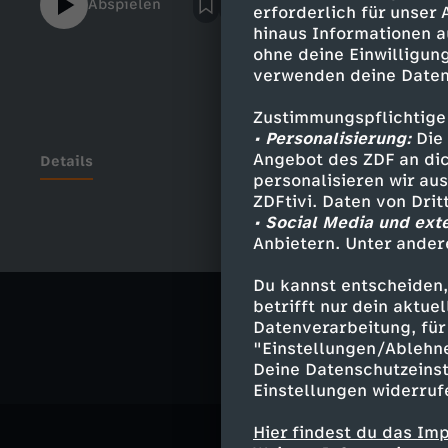
Abspielen
erforderlich für unser
https://www.facebook.com/b.a.turkish--- B
hinaus Informationen a
https://funk.net/funkofficialfunkWeb-App
ohne deine Einwilligung
https://facebook.com/funk
verwenden deine Daten
Zustimmungspflichtige
• Personalisierung:
Die 
Angebot des ZDF an dic
Details
personalisieren wir au
ZDFtivi. Daten von Dri
• Social Media und ext
Anbietern. Unter ander
Ähnliche 
Du kannst entscheiden,
Musik
Rep
betrifft nur dein aktu
Datenverarbeitung, für 
"Einstellungen/Ablehn
Deine Datenschutzeinst
Einstellungen widerruf
Hier findest du das Im