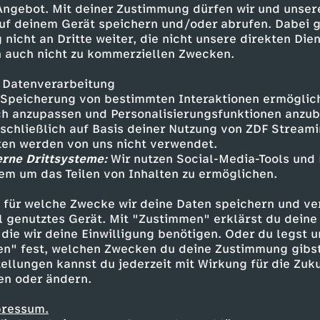
 Angebot. Mit deiner Zustimmung dürfen wir und unser
.A. ist Teil von funk:YouTube:
uf deinem Gerät speichern und/oder abrufen. Dabei 
: https://go.funk.netFacebook:
 nicht an Dritte weiter, die nicht unsere direkten Dien
 auch nicht zu kommerziellen Zwecken.
 Datenverarbeitung
Speicherung von bestimmten Interaktionen ermöglicht
h anzupassen und Personalisierungsfunktionen anzub
sschließlich auf Basis deiner Nutzung von ZDF Stream
tten werden von uns nicht verwendet.
erne Drittsysteme:
Wir nutzen Social-Media-Tools und
em um das Teilen von Inhalten zu ermöglichen.
Inhalte entdecken
 für welche Zwecke wir deine Daten speichern und ver
ortage
vergnüglich
Untertitel
B.A.
ell genutztes Gerät. Mit "Zustimmen" erklärst du dein
die wir deine Einwilligung benötigen. Oder du legst u
en" fest, welchen Zwecken du deine Zustimmung gibst
ellungen kannst du jederzeit mit Wirkung für die Zuku
en oder ändern.
pressum.