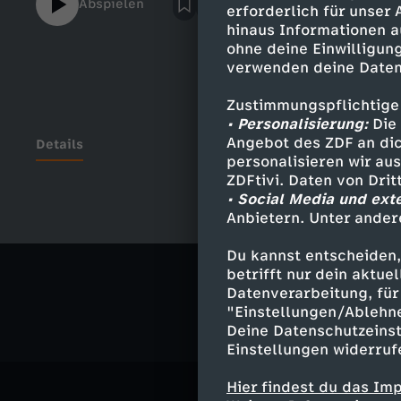
Abspielen
erforderlich für unser
https://twitter.com/ba03030Facebook:
hinaus Informationen a
https://www.facebook.com/b.a.turkish--- B
ohne deine Einwilligung
https://funk.net/funkofficialfunk Web-Ap
verwenden deine Daten
https://facebook.com/funk
Zustimmungspflichtige
• Personalisierung:
Die 
Angebot des ZDF an dic
Details
personalisieren wir au
ZDFtivi. Daten von Dri
• Social Media und ext
Anbietern. Unter ander
Ähnliche 
Du kannst entscheiden,
Musik
Rep
betrifft nur dein aktu
Datenverarbeitung, für 
"Einstellungen/Ablehn
Deine Datenschutzeinst
Einstellungen widerruf
Hier findest du das Im