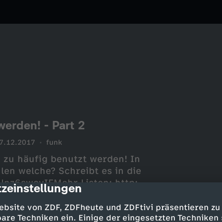
werden! - Part 2
7.12.2017
funk
d zu häufig benutzt werden! In
hlen welche? Schreibt es in die
Unz6swcvIEMehr Listen: http:
zeinstellungen
cription
IAL MEDIA--Instagram:
ebsite von ZDF, ZDFheute und ZDFtivi präsentieren zu
are Techniken ein. Einige der eingesetzten Techniken