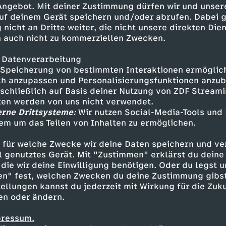
 Angebot. Mit deiner Zustimmung dürfen wir und unser
uf deinem Gerät speichern und/oder abrufen. Dabei 
.A. ist Teil von funk:YouTube:
 nicht an Dritte weiter, die nicht unsere direkten Dien
p: https://go.funk.netFacebook:
 auch nicht zu kommerziellen Zwecken.
 Datenverarbeitung
Speicherung von bestimmten Interaktionen ermöglicht
h anzupassen und Personalisierungsfunktionen anzub
sschließlich auf Basis deiner Nutzung von ZDF Stream
tten werden von uns nicht verwendet.
erne Drittsysteme:
Wir nutzen Social-Media-Tools und
em um das Teilen von Inhalten zu ermöglichen.
Inhalte entdecken
 für welche Zwecke wir deine Daten speichern und ver
ortage
vergnüglich
Untertitel
B.A.
ell genutztes Gerät. Mit "Zustimmen" erklärst du dein
die wir deine Einwilligung benötigen. Oder du legst u
en" fest, welchen Zwecken du deine Zustimmung gibst
ellungen kannst du jederzeit mit Wirkung für die Zuku
en oder ändern.
pressum.