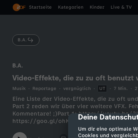
Startseite
Kategorien
Kinder
Live & TV
B.A.
B.A.
Video-Effekte, die zu zu oft benutzt 
Musik
Reportage
vergnüglich
UT
7 Min.
2
Eine Liste der Video-Effekte, die zu oft un
Part 2 reden wir über vier weitere VFX. Fe
Kommentare! ;)Part 1: https://youtu.be/3
Deine Datenschut
cmp-dialog-des
https://goo.gl/ohKr3i--- SOUND CLOUD--
https://soundcloud.com/ba_sound--- SOC
Um dir eine optimale W
https://instagram.com/ba03030Twitter:
Cookies und vergleichb