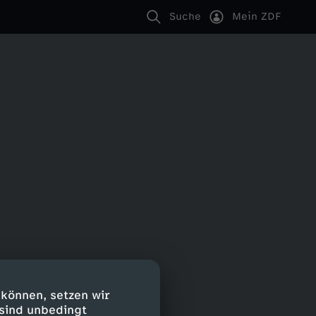
Suche
Mein ZDF
 können, setzen wir
 sind unbedingt