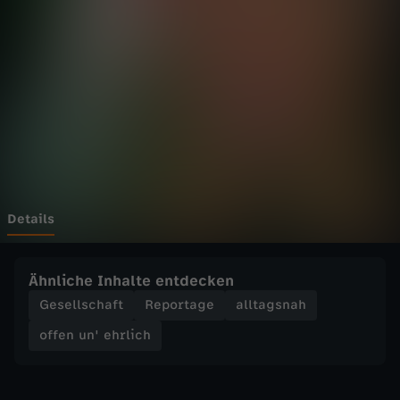
'
e
h
r
l
i
Details
c
Ähnliche Inhalte entdecken
h
Gesellschaft
Reportage
alltagsnah
offen un' ehrlich
-
N