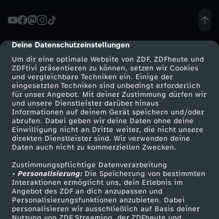
E
U
Deine Datenschutzeinstellungen
cmp-dialog-description
Um dir eine optimale Website von ZDF, ZDFheute und
E
ZDFtivi präsentieren zu können, setzen wir Cookies
und vergleichbare Techniken ein. Einige der
eingesetzten Techniken sind unbedingt erforderlich
B
für unser Angebot. Mit deiner Zustimmung dürfen wir
Mehr ZDF
Service
und unsere Dienstleister darüber hinaus
E
Informationen auf deinem Gerät speichern und/oder
ZDF-Apps
ZDFmitreden
abrufen. Dabei geben wir deine Daten ohne deine
Einwilligung nicht an Dritte weiter, die nicht unsere
W
Smart TV
Kontakt zum ZDF
direkten Dienstleister sind. Wir verwenden deine
Daten auch nicht zu kommerziellen Zwecken.
ZDFtext
Tickets
E
Zustimmungspflichtige Datenverarbeitung
Livestreams
Zuschauerservice
• Personalisierung:
Die Speicherung von bestimmten
I
Sendungen A-Z
Hilfe
Interaktionen ermöglicht uns, dein Erlebnis im
Angebot des ZDF an dich anzupassen und
TV-Programm
Personalisierungsfunktionen anzubieten. Dabei
S
personalisieren wir ausschließlich auf Basis deiner
Nutzung von ZDF Streaming, der ZDFheute und