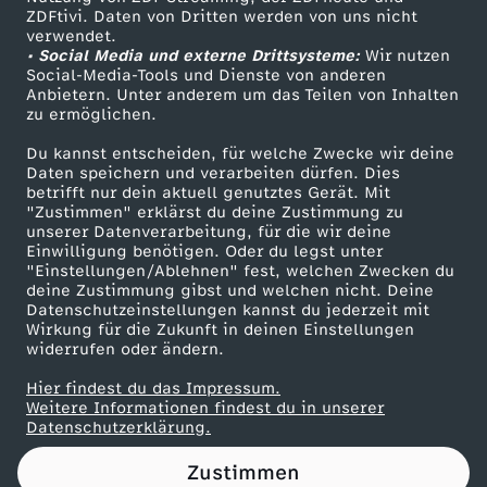
ZDFtivi. Daten von Dritten werden von uns nicht
E
Das ZDF
verwendet.
• Social Media und externe Drittsysteme:
Wir nutzen
ZDF Unternehmen
!
Social-Media-Tools und Dienste von anderen
Anbietern. Unter anderem um das Teilen von Inhalten
Karriere
zu ermöglichen.
S
Presseportal
Du kannst entscheiden, für welche Zwecke wir deine
ZDF goes Schule
Daten speichern und verarbeiten dürfen. Dies
i
betrifft nur dein aktuell genutztes Gerät. Mit
Werbefernsehen
"Zustimmen" erklärst du deine Zustimmung zu
m
unserer Datenverarbeitung, für die wir deine
Mainzelmännchen
Einwilligung benötigen. Oder du legst unter
"Einstellungen/Ablehnen" fest, welchen Zwecken du
o
deine Zustimmung gibst und welchen nicht. Deine
Datenschutzeinstellungen kannst du jederzeit mit
Wirkung für die Zukunft in deinen Einstellungen
n
widerrufen oder ändern.
D
Hier findest du das Impressum.
Partner
Weitere Informationen findest du in unserer
Datenschutzerklärung.
e
Zustimmen