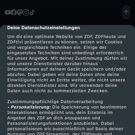
N
S
Deine Datenschutzeinstellungen
cmp-dialog-description
Um dir eine optimale Website von ZDF, ZDFheute und
E
ZDFtivi präsentieren zu können, setzen wir Cookies
und vergleichbare Techniken ein. Einige der
eingesetzten Techniken sind unbedingt erforderlich
R
für unser Angebot. Mit deiner Zustimmung dürfen wir
Mehr ZDF
Service
und unsere Dienstleister darüber hinaus
1
Informationen auf deinem Gerät speichern und/oder
ZDF-Apps
ZDFmitreden
abrufen. Dabei geben wir deine Daten ohne deine
Einwilligung nicht an Dritte weiter, die nicht unsere
.
Smart TV
Kontakt zum ZDF
direkten Dienstleister sind. Wir verwenden deine
Daten auch nicht zu kommerziellen Zwecken.
ZDFtext
Tickets
S
Zustimmungspflichtige Datenverarbeitung
Livestreams
Zuschauerservice
• Personalisierung:
Die Speicherung von bestimmten
O
Sendungen A-Z
Hilfe
Interaktionen ermöglicht uns, dein Erlebnis im
Angebot des ZDF an dich anzupassen und
TV-Programm
Personalisierungsfunktionen anzubieten. Dabei
N
personalisieren wir ausschließlich auf Basis deiner
Nutzung von ZDF Streaming, der ZDFheute und