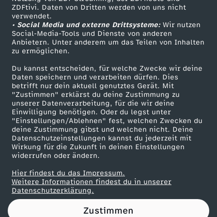
ZDFtivi. Daten von Dritten werden von uns nicht
G
Das ZDF
verwendet.
• Social Media und externe Drittsysteme:
Wir nutzen
ZDF Unternehmen
?
Social-Media-Tools und Dienste von anderen
Anbietern. Unter anderem um das Teilen von Inhalten
Karriere
zu ermöglichen.
L
Presseportal
Du kannst entscheiden, für welche Zwecke wir deine
ZDF goes Schule
Daten speichern und verarbeiten dürfen. Dies
e
betrifft nur dein aktuell genutztes Gerät. Mit
Werbefernsehen
"Zustimmen" erklärst du deine Zustimmung zu
t
unserer Datenverarbeitung, für die wir deine
Mainzelmännchen
Einwilligung benötigen. Oder du legst unter
"Einstellungen/Ablehnen" fest, welchen Zwecken du
i
deine Zustimmung gibst und welchen nicht. Deine
Datenschutzeinstellungen kannst du jederzeit mit
Wirkung für die Zukunft in deinen Einstellungen
t
widerrufen oder ändern.
g
Hier findest du das Impressum.
Partner
Weitere Informationen findest du in unserer
Datenschutzerklärung.
o
Zustimmen