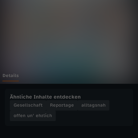
'
e
h
r
l
i
Details
c
Ähnliche Inhalte entdecken
h
Gesellschaft
Reportage
alltagsnah
offen un' ehrlich
-
U