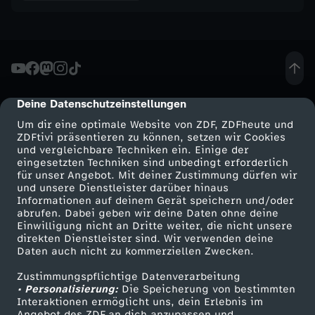
,
d
i
Deine Datenschutzeinstellungen
cmp-dialog-description
e
Um dir eine optimale Website von ZDF, ZDFheute und
ZDFtivi präsentieren zu können, setzen wir Cookies
w
und vergleichbare Techniken ein. Einige der
eingesetzten Techniken sind unbedingt erforderlich
für unser Angebot. Mit deiner Zustimmung dürfen wir
i
Mehr ZDF
Service
und unsere Dienstleister darüber hinaus
Informationen auf deinem Gerät speichern und/oder
ZDF-Apps
ZDFmitreden
abrufen. Dabei geben wir deine Daten ohne deine
r
Einwilligung nicht an Dritte weiter, die nicht unsere
Smart TV
Kontakt zum ZDF
direkten Dienstleister sind. Wir verwenden deine
a
Daten auch nicht zu kommerziellen Zwecken.
ZDFtext
Tickets
Zustimmungspflichtige Datenverarbeitung
Livestreams
Zuschauerservice
u
• Personalisierung:
Die Speicherung von bestimmten
Sendungen A-Z
Hilfe
Interaktionen ermöglicht uns, dein Erlebnis im
Angebot des ZDF an dich anzupassen und