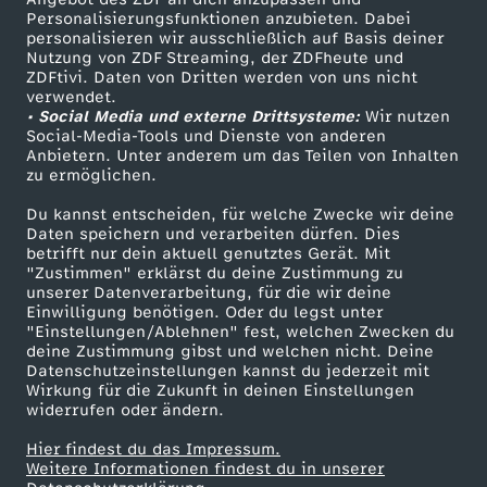
c
TV-Programm
Personalisierungsfunktionen anzubieten. Dabei
personalisieren wir ausschließlich auf Basis deiner
h
Nutzung von ZDF Streaming, der ZDFheute und
ZDFtivi. Daten von Dritten werden von uns nicht
Das ZDF
verwendet.
2
• Social Media und externe Drittsysteme:
Wir nutzen
ZDF Unternehmen
Social-Media-Tools und Dienste von anderen
Anbietern. Unter anderem um das Teilen von Inhalten
0
Karriere
zu ermöglichen.
Presseportal
2
Du kannst entscheiden, für welche Zwecke wir deine
ZDF goes Schule
Daten speichern und verarbeiten dürfen. Dies
betrifft nur dein aktuell genutztes Gerät. Mit
6
Werbefernsehen
"Zustimmen" erklärst du deine Zustimmung zu
unserer Datenverarbeitung, für die wir deine
Mainzelmännchen
Einwilligung benötigen. Oder du legst unter
n
"Einstellungen/Ablehnen" fest, welchen Zwecken du
deine Zustimmung gibst und welchen nicht. Deine
i
Datenschutzeinstellungen kannst du jederzeit mit
Wirkung für die Zukunft in deinen Einstellungen
widerrufen oder ändern.
c
Hier findest du das Impressum.
Partner
Weitere Informationen findest du in unserer
h