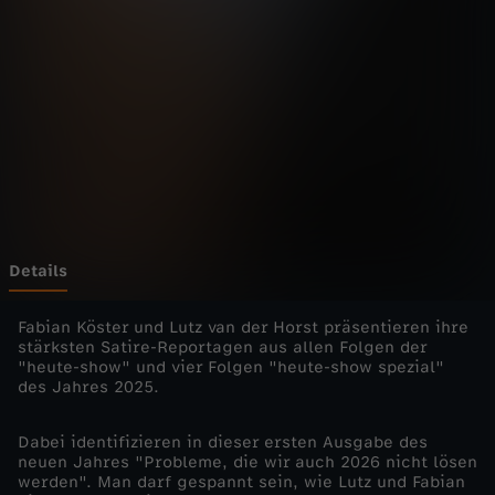
h
o
w
s
p
e
Details
z
Fabian Köster und Lutz van der Horst präsentieren ihre
stärksten Satire-Reportagen aus allen Folgen der
"heute-show" und vier Folgen "heute-show spezial"
i
des Jahres 2025.
a
Dabei identifizieren in dieser ersten Ausgabe des
neuen Jahres "Probleme, die wir auch 2026 nicht lösen
l
werden". Man darf gespannt sein, wie Lutz und Fabian