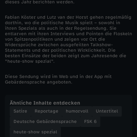
dieses Jahr berichten werden.
-
Fabian Köster und Lutz van der Horst gehen regelmäßig
dorthin, wo die politische Musik spielt – sowohl in
P
ihren Spezials als auch in der Regelsendung. Sie
entlarven mit ihren Interviews und Pointen die Floskeln
von Spitzenpolitikern und zeigen vor Ort die
r
Widersprüche zwischen ausgefeilten Talkshow-
Statements und der politischen Wirklichkeit. Die
o
besten Einsätze der beiden zeigt zum Jahresende die
"heute-show spezial".
b
Diese Sendung wird im Web und in der App mit
Gebärdensprache angeboten.
l
e
Ähnliche Inhalte entdecken
Satire
Reportage
humorvoll
Untertitel
m
Deutsche Gebärdensprache
FSK 6
e
heute-show spezial