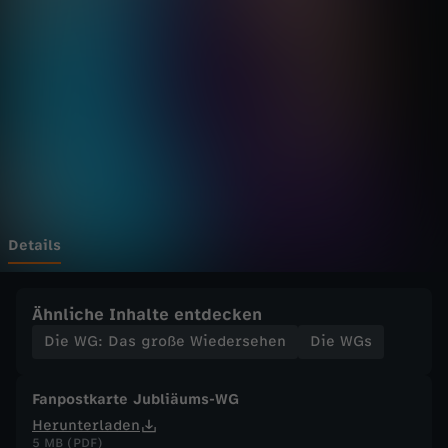
a
s
g
r
o
ß
Details
e
Ähnliche Inhalte entdecken
W
Die WG: Das große Wiedersehen
Die WGs
i
Fanpostkarte Jubliäums-WG
Herunterladen
e
5 MB (PDF)