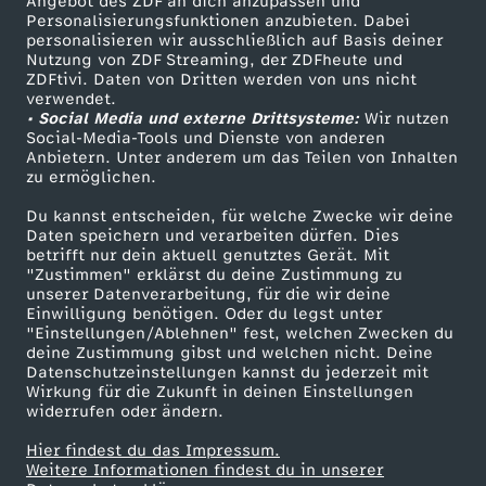
Angebot des ZDF an dich anzupassen und
TV-Programm
D
Personalisierungsfunktionen anzubieten. Dabei
personalisieren wir ausschließlich auf Basis deiner
Nutzung von ZDF Streaming, der ZDFheute und
i
ZDFtivi. Daten von Dritten werden von uns nicht
Das ZDF
verwendet.
• Social Media und externe Drittsysteme:
Wir nutzen
e
ZDF Unternehmen
Social-Media-Tools und Dienste von anderen
Anbietern. Unter anderem um das Teilen von Inhalten
Karriere
s
zu ermöglichen.
Presseportal
Du kannst entscheiden, für welche Zwecke wir deine
e
ZDF goes Schule
Daten speichern und verarbeiten dürfen. Dies
betrifft nur dein aktuell genutztes Gerät. Mit
Werbefernsehen
"Zustimmen" erklärst du deine Zustimmung zu
P
unserer Datenverarbeitung, für die wir deine
Mainzelmännchen
Einwilligung benötigen. Oder du legst unter
r
"Einstellungen/Ablehnen" fest, welchen Zwecken du
deine Zustimmung gibst und welchen nicht. Deine
Datenschutzeinstellungen kannst du jederzeit mit
o
Wirkung für die Zukunft in deinen Einstellungen
widerrufen oder ändern.
m
Hier findest du das Impressum.
Partner
Weitere Informationen findest du in unserer