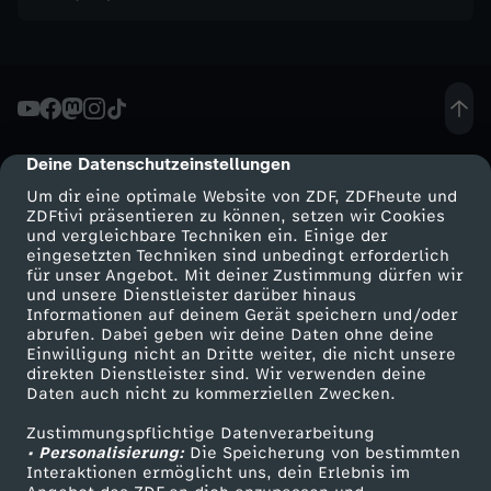
d
e
r
Deine Datenschutzeinstellungen
cmp-dialog-description
s
Um dir eine optimale Website von ZDF, ZDFheute und
ZDFtivi präsentieren zu können, setzen wir Cookies
und vergleichbare Techniken ein. Einige der
e
eingesetzten Techniken sind unbedingt erforderlich
für unser Angebot. Mit deiner Zustimmung dürfen wir
Mehr ZDF
Service
und unsere Dienstleister darüber hinaus
h
Informationen auf deinem Gerät speichern und/oder
ZDF-Apps
ZDFmitreden
abrufen. Dabei geben wir deine Daten ohne deine
e
Einwilligung nicht an Dritte weiter, die nicht unsere
Smart TV
Kontakt zum ZDF
direkten Dienstleister sind. Wir verwenden deine
Daten auch nicht zu kommerziellen Zwecken.
ZDFtext
Tickets
n
Zustimmungspflichtige Datenverarbeitung
Livestreams
Zuschauerservice
• Personalisierung:
Die Speicherung von bestimmten
-
Sendungen A-Z
Hilfe
Interaktionen ermöglicht uns, dein Erlebnis im