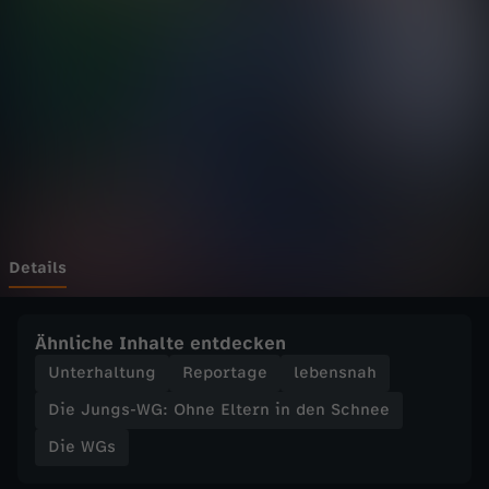
s
-
W
G
:
O
Details
h
Ähnliche Inhalte entdecken
n
Unterhaltung
Reportage
lebensnah
Die Jungs-WG: Ohne Eltern in den Schnee
e
Die WGs
E