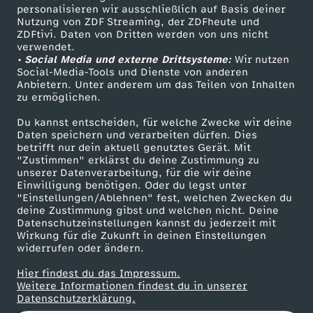
personalisieren wir ausschließlich auf Basis deiner
n
Nutzung von ZDF Streaming, der ZDFheute und
ZDFtivi. Daten von Dritten werden von uns nicht
Das ZDF
S
verwendet.
• Social Media und externe Drittsysteme:
Wir nutzen
ZDF Unternehmen
Social-Media-Tools und Dienste von anderen
c
Anbietern. Unter anderem um das Teilen von Inhalten
Karriere
zu ermöglichen.
Presseportal
h
Du kannst entscheiden, für welche Zwecke wir deine
ZDF goes Schule
Daten speichern und verarbeiten dürfen. Dies
n
betrifft nur dein aktuell genutztes Gerät. Mit
Werbefernsehen
"Zustimmen" erklärst du deine Zustimmung zu
unserer Datenverarbeitung, für die wir deine
Mainzelmännchen
e
Einwilligung benötigen. Oder du legst unter
"Einstellungen/Ablehnen" fest, welchen Zwecken du
deine Zustimmung gibst und welchen nicht. Deine
e
Datenschutzeinstellungen kannst du jederzeit mit
Wirkung für die Zukunft in deinen Einstellungen
-
widerrufen oder ändern.
Hier findest du das Impressum.
A
Partner
Weitere Informationen findest du in unserer
Datenschutzerklärung.