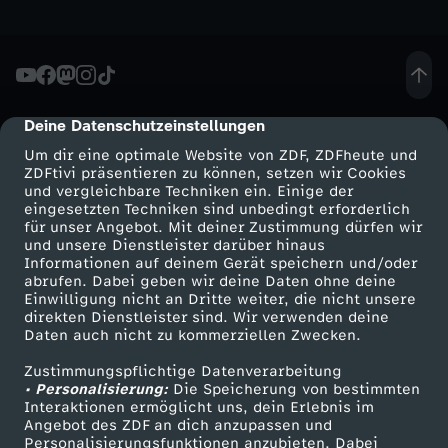
l
t
Deine Datenschutzeinstellungen
cmp-dialog-description
e
Um dir eine optimale Website von ZDF, ZDFheute und
ZDFtivi präsentieren zu können, setzen wir Cookies
r
und vergleichbare Techniken ein. Einige der
eingesetzten Techniken sind unbedingt erforderlich
n
für unser Angebot. Mit deiner Zustimmung dürfen wir
Mehr ZDF
Service
und unsere Dienstleister darüber hinaus
Informationen auf deinem Gerät speichern und/oder
i
ZDF-Apps
ZDFmitreden
abrufen. Dabei geben wir deine Daten ohne deine
Einwilligung nicht an Dritte weiter, die nicht unsere
Smart TV
Kontakt zum ZDF
direkten Dienstleister sind. Wir verwenden deine
n
Daten auch nicht zu kommerziellen Zwecken.
ZDFtext
Tickets
d
Zustimmungspflichtige Datenverarbeitung
Livestreams
Zuschauerservice
• Personalisierung:
Die Speicherung von bestimmten
Sendungen A-Z
Hilfe
Interaktionen ermöglicht uns, dein Erlebnis im
e
Angebot des ZDF an dich anzupassen und
TV-Programm
Personalisierungsfunktionen anzubieten. Dabei