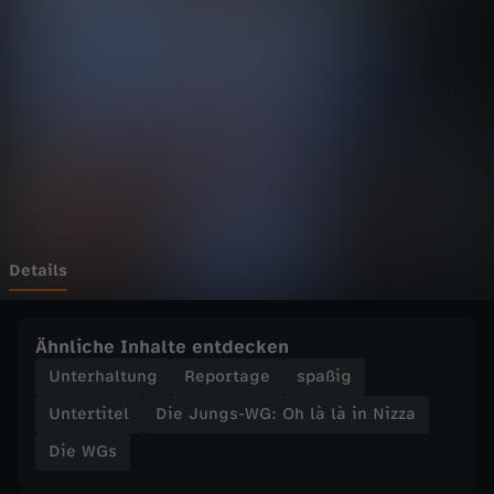
s
-
W
G
:
O
Details
h
Ähnliche Inhalte entdecken
l
Unterhaltung
Reportage
spaßig
Untertitel
Die Jungs-WG: Oh là là in Nizza
à
Die WGs
l