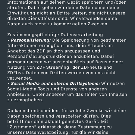
Informationen auf deinem Gerät speichern und/oder
J
ZDF-Apps
ZDFmitreden
abrufen. Dabei geben wir deine Daten ohne deine
Einwilligung nicht an Dritte weiter, die nicht unsere
Smart TV
Kontakt zum ZDF
direkten Dienstleister sind. Wir verwenden deine
u
Daten auch nicht zu kommerziellen Zwecken.
ZDFtext
Tickets
n
Zustimmungspflichtige Datenverarbeitung
Livestreams
Zuschauerservice
• Personalisierung:
Die Speicherung von bestimmten
Sendungen A-Z
Hilfe
Interaktionen ermöglicht uns, dein Erlebnis im
g
Angebot des ZDF an dich anzupassen und
TV-Programm
Personalisierungsfunktionen anzubieten. Dabei
personalisieren wir ausschließlich auf Basis deiner
g
Nutzung von ZDF Streaming, der ZDFheute und
ZDFtivi. Daten von Dritten werden von uns nicht
Das ZDF
e
verwendet.
• Social Media und externe Drittsysteme:
Wir nutzen
ZDF Unternehmen
Social-Media-Tools und Dienste von anderen
g
Anbietern. Unter anderem um das Teilen von Inhalten
Karriere
zu ermöglichen.
Presseportal
e
Du kannst entscheiden, für welche Zwecke wir deine
ZDF goes Schule
Daten speichern und verarbeiten dürfen. Dies
n
betrifft nur dein aktuell genutztes Gerät. Mit
Werbefernsehen
"Zustimmen" erklärst du deine Zustimmung zu
unserer Datenverarbeitung, für die wir deine
Mainzelmännchen