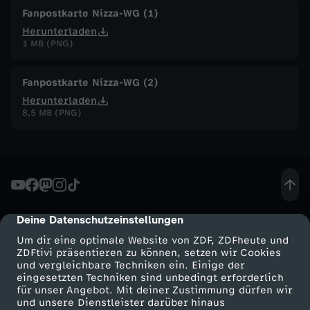
Fanpostkarte Nizza-WG (1)
à
Herunterladen
1 MB (PNG)
i
Fanpostkarte Nizza-WG (2)
n
Herunterladen
8,5 MB (PNG)
N
i
z
Deine Datenschutzeinstellungen
cmp-dialog-description
z
Um dir eine optimale Website von ZDF, ZDFheute und
ZDFtivi präsentieren zu können, setzen wir Cookies
a
und vergleichbare Techniken ein. Einige der
eingesetzten Techniken sind unbedingt erforderlich
-
für unser Angebot. Mit deiner Zustimmung dürfen wir
Mehr ZDF
Service
und unsere Dienstleister darüber hinaus