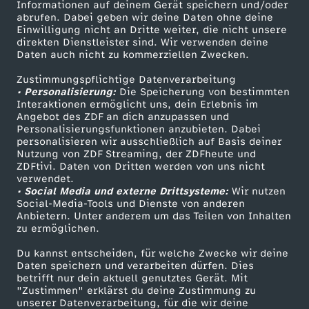
Informationen auf deinem Gerät speichern und/oder
L
ZDF-Apps
ZDFmitreden
abrufen. Dabei geben wir deine Daten ohne deine
Einwilligung nicht an Dritte weiter, die nicht unsere
Smart TV
Kontakt zum ZDF
direkten Dienstleister sind. Wir verwenden deine
a
Daten auch nicht zu kommerziellen Zwecken.
ZDFtext
Tickets
s
Zustimmungspflichtige Datenverarbeitung
Livestreams
Zuschauerservice
• Personalisierung:
Die Speicherung von bestimmten
Sendungen A-Z
Hilfe
Interaktionen ermöglicht uns, dein Erlebnis im
s
Angebot des ZDF an dich anzupassen und
TV-Programm
Personalisierungsfunktionen anzubieten. Dabei
personalisieren wir ausschließlich auf Basis deiner
e
Nutzung von ZDF Streaming, der ZDFheute und
ZDFtivi. Daten von Dritten werden von uns nicht
Das ZDF
i
verwendet.
• Social Media und externe Drittsysteme:
Wir nutzen
ZDF Unternehmen
Social-Media-Tools und Dienste von anderen
n
Anbietern. Unter anderem um das Teilen von Inhalten
Karriere
zu ermöglichen.
Presseportal
f
Du kannst entscheiden, für welche Zwecke wir deine
ZDF goes Schule
Daten speichern und verarbeiten dürfen. Dies
a
betrifft nur dein aktuell genutztes Gerät. Mit
Werbefernsehen
"Zustimmen" erklärst du deine Zustimmung zu
unserer Datenverarbeitung, für die wir deine
Mainzelmännchen