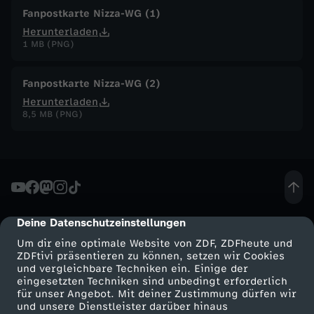
Fanpostkarte Nizza-WG (1)
à
Herunterladen
1 MB (PNG)
i
Fanpostkarte Nizza-WG (2)
n
Herunterladen
8,5 MB (PNG)
N
i
z
Deine Datenschutzeinstellungen
cmp-dialog-description
z
Um dir eine optimale Website von ZDF, ZDFheute und
ZDFtivi präsentieren zu können, setzen wir Cookies
a
und vergleichbare Techniken ein. Einige der
eingesetzten Techniken sind unbedingt erforderlich
-
für unser Angebot. Mit deiner Zustimmung dürfen wir
Mehr ZDF
Service
und unsere Dienstleister darüber hinaus