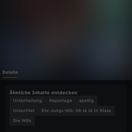
s
-
W
G
:
O
Details
h
Ähnliche Inhalte entdecken
l
Unterhaltung
Reportage
spaßig
Untertitel
Die Jungs-WG: Oh là là in Nizza
à
Die WGs
l