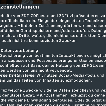
zeinstellungen
cription
ebsite von ZDF, ZDFheute und ZDFtivi präsentieren zu
are Techniken ein. Einige der eingesetzten Techniken
 Angebot. Mit deiner Zustimmung dürfen wir und unser
uf deinem Gerät speichern und/oder abrufen. Dabei 
 nicht an Dritte weiter, die nicht unsere direkten Dien
 auch nicht zu kommerziellen Zwecken.
 Datenverarbeitung
ahren, dass der Zeitzeuge in ihrem Alter versuc
Speicherung von bestimmten Interaktionen ermöglicht
 und deshalb jahrelang hinter Gitter musste. In
h anzupassen und Personalisierungsfunktionen anzub
sschließlich auf Basis deiner Nutzung von ZDF Stream
l 20 Männer auf einmal. Die Mädels machen s
tten werden von uns nicht verwendet.
und sind froh und dankbar.
erne Drittsysteme:
Wir nutzen Social-Media-Tools und
em um das Teilen von Inhalten zu ermöglichen.
 für welche Zwecke wir deine Daten speichern und ver
ell genutztes Gerät. Mit "Zustimmen" erklärst du dein
Inhalte entdecken
die wir deine Einwilligung benötigen. Oder du legst u
en" fest, welchen Zwecken du deine Zustimmung gibst