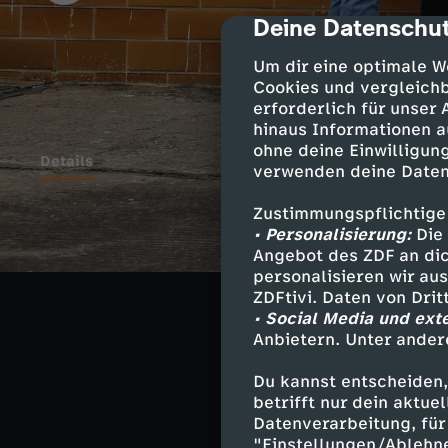
Deine Datenschut
cmp-dialog-des
Um dir eine optimale W
Cookies und vergleichb
erforderlich für unser
hinaus Informationen a
ohne deine Einwilligung
Details
verwenden deine Daten
Zustimmungspflichtige
Die Mädchen erf
• Personalisierung:
Die 
DDR zu flüchten
Angebot des ZDF an dic
personalisieren wir au
lebten manchma
ZDFtivi. Daten von Dri
über ihr Leben 
• Social Media und ext
Anbietern. Unter ander
Du kannst entscheiden,
betrifft nur dein aktu
Ähnliche 
Datenverarbeitung, für 
"Einstellungen/Ablehn