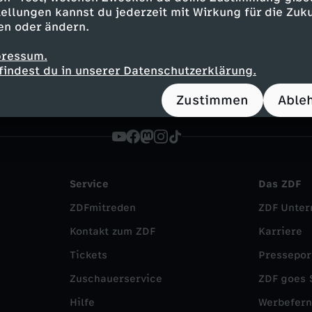
ng
Reportage
alltagsnah
Untertitel
FSK 
ellungen kannst du jederzeit mit Wirkung für die Zuku
en oder ändern.
n-WG: Im Schloss am See
Die WGs
pressum.
findest du in unserer Datenschutzerklärung.
Zustimmen
Able
Service
Das ZDF
ZDFmitreden
ZDF Unte
Kontakt zum ZDF
Karriere
Tickets
Pressepor
Zuschauerservice
ZDF goes 
Hilfe
Werbefer