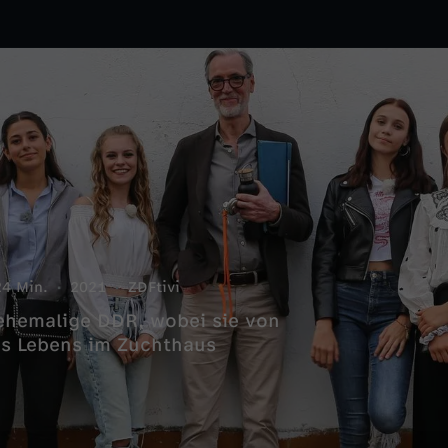
24 Min.
2021
ZDFtivi
 ehemalige DDR, wobei sie von
nes Lebens im Zuchthaus