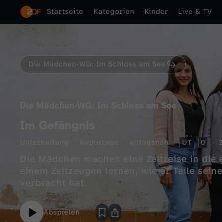
Startseite
Kategorien
Kinder
Live & TV
Die Mädchen-WG: Im Schloss am See
Die Mädchen-WG: Im Schloss am See
Im Gefängnis
Unterhaltung
Reportage
alltagsnah
UT
0
Die Mädchen machen eine Zeitreise in die
einem Zeitzeugen lernen, wie er Teile sei
verbracht hat.
Abspielen