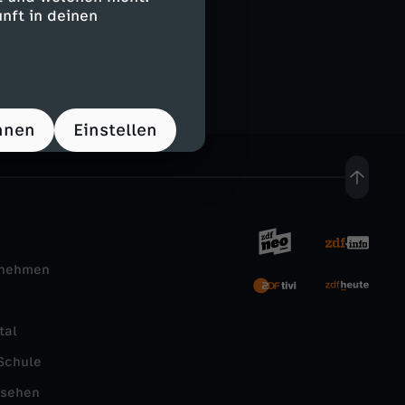
0
nft in deinen
hnen
Einstellen
rnehmen
tal
Schule
nsehen