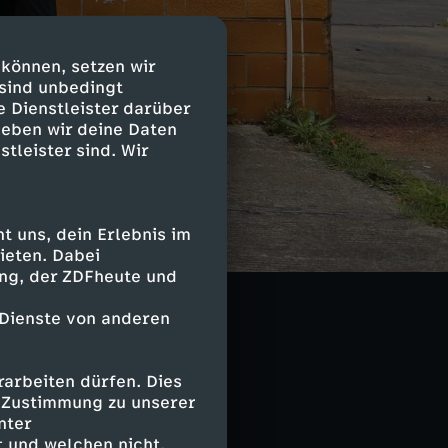
 können, setzen wir
 sind unbedingt
e Dienstleister darüber
geben wir deine Daten
stleister sind. Wir
ht hat, aus der
 uns, dein Erlebnis im
 einer Zelle
ieten. Dabei
ing, der ZDFheute und
ich Gedanken
 Dienste von anderen
arbeiten dürfen. Dies
e Zustimmung zu unserer
nter
 und welchen nicht.