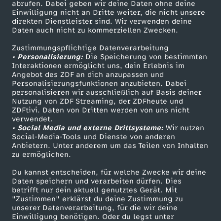
ZDF-Apps
ZDFmitreden
abrufen. Dabei geben wir deine Daten ohne deine
e
Einwilligung nicht an Dritte weiter, die nicht unsere
Smart TV
Kontakt zum ZDF
direkten Dienstleister sind. Wir verwenden deine
Daten auch nicht zu kommerziellen Zwecken.
e
ZDFtext
Tickets
Zustimmungspflichtige Datenverarbeitung
Livestreams
Zuschauerservice
-
• Personalisierung:
Die Speicherung von bestimmten
Sendungen A-Z
Hilfe
Interaktionen ermöglicht uns, dein Erlebnis im
Angebot des ZDF an dich anzupassen und
M
TV-Programm
Personalisierungsfunktionen anzubieten. Dabei
personalisieren wir ausschließlich auf Basis deiner
Nutzung von ZDF Streaming, der ZDFheute und
i
ZDFtivi. Daten von Dritten werden von uns nicht
Das ZDF
verwendet.
t
• Social Media und externe Drittsysteme:
Wir nutzen
ZDF Unternehmen
Social-Media-Tools und Dienste von anderen
Anbietern. Unter anderem um das Teilen von Inhalten
Karriere
P
zu ermöglichen.
Presseportal
Du kannst entscheiden, für welche Zwecke wir deine
i
ZDF goes Schule
Daten speichern und verarbeiten dürfen. Dies
betrifft nur dein aktuell genutztes Gerät. Mit
Werbefernsehen
n
"Zustimmen" erklärst du deine Zustimmung zu
unserer Datenverarbeitung, für die wir deine
Mainzelmännchen
Einwilligung benötigen. Oder du legst unter