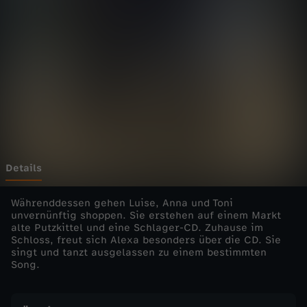
h
e
n
-
W
G
Details
:
Währenddessen gehen Luise, Anna und Toni
unvernünftig shoppen. Sie erstehen auf einem Markt
alte Putzkittel und eine Schlager-CD. Zuhause im
I
Schloss, freut sich Alexa besonders über die CD. Sie
singt und tanzt ausgelassen zu einem bestimmten
m
Song.
S