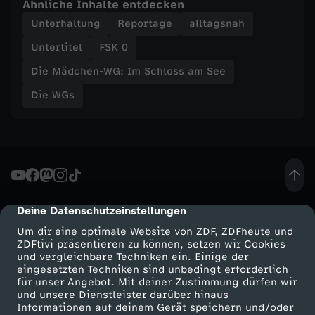
Ähnliche Inhalte entdecken
Unterhaltung
Reportage
alltagsnah
c
Untertitel
FSK 0
h
Die Mädchen-WG: Im Schloss am See
l
Die WGs
o
s
s
Deine Datenschutzeinstellungen
cmp-dialog-description
a
Um dir eine optimale Website von ZDF, ZDFheute und
ZDFtivi präsentieren zu können, setzen wir Cookies
und vergleichbare Techniken ein. Einige der
m
eingesetzten Techniken sind unbedingt erforderlich
für unser Angebot. Mit deiner Zustimmung dürfen wir
S
Mehr ZDF
Service
und unsere Dienstleister darüber hinaus
Informationen auf deinem Gerät speichern und/oder