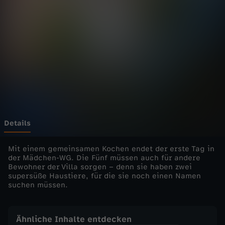
h
Wechseln zu: ZDFheute
e
n
-
W
G
Details
:
Mit einem gemeinsamen Kochen endet der erste Tag in
der Mädchen-WG. Die Fünf müssen auch für andere
Bewohner der Villa sorgen – denn sie haben zwei
S
supersüße Haustiere, für die sie noch einen Namen
suchen müssen.
o
m
Ähnliche Inhalte entdecken