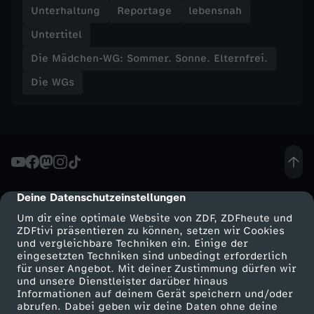
Unterhaltung
Reportage
lebensnah
m
Untertitel
e
Die Mädchen-WG: Sommer. Sonne. Elternfrei.
Die WGs
r
.
S
o
Deine Datenschutzeinstellungen
cmp-dialog-description
Um dir eine optimale Website von ZDF, ZDFheute und
n
ZDFtivi präsentieren zu können, setzen wir Cookies
und vergleichbare Techniken ein. Einige der
eingesetzten Techniken sind unbedingt erforderlich
n
für unser Angebot. Mit deiner Zustimmung dürfen wir
Mehr ZDF
Service
und unsere Dienstleister darüber hinaus
e
Informationen auf deinem Gerät speichern und/oder
ZDF-Apps
ZDFmitreden
abrufen. Dabei geben wir deine Daten ohne deine