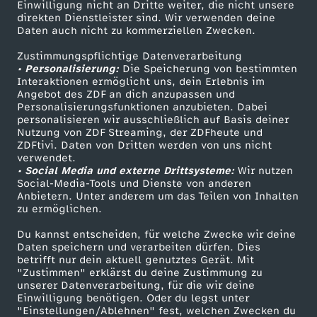
Einwilligung nicht an Dritte weiter, die nicht unsere
Smart TV
Kontakt zum ZDF
.
direkten Dienstleister sind. Wir verwenden deine
Daten auch nicht zu kommerziellen Zwecken.
ZDFtext
Tickets
E
Zustimmungspflichtige Datenverarbeitung
Livestreams
Zuschauerservice
• Personalisierung:
Die Speicherung von bestimmten
Sendungen A-Z
Hilfe
l
Interaktionen ermöglicht uns, dein Erlebnis im
Angebot des ZDF an dich anzupassen und
TV-Programm
Personalisierungsfunktionen anzubieten. Dabei
t
personalisieren wir ausschließlich auf Basis deiner
Nutzung von ZDF Streaming, der ZDFheute und
ZDFtivi. Daten von Dritten werden von uns nicht
e
Das ZDF
verwendet.
• Social Media und externe Drittsysteme:
Wir nutzen
ZDF Unternehmen
r
Social-Media-Tools und Dienste von anderen
Anbietern. Unter anderem um das Teilen von Inhalten
Karriere
zu ermöglichen.
n
Presseportal
Du kannst entscheiden, für welche Zwecke wir deine
ZDF goes Schule
Daten speichern und verarbeiten dürfen. Dies
f
betrifft nur dein aktuell genutztes Gerät. Mit
Werbefernsehen
"Zustimmen" erklärst du deine Zustimmung zu
r
unserer Datenverarbeitung, für die wir deine
Mainzelmännchen
Einwilligung benötigen. Oder du legst unter
"Einstellungen/Ablehnen" fest, welchen Zwecken du