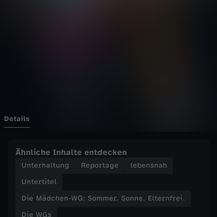
h
e
n
-
W
G
Details
:
Ähnliche Inhalte entdecken
S
Unterhaltung
Reportage
lebensnah
Untertitel
o
Die Mädchen-WG: Sommer. Sonne. Elternfrei.
m
Die WGs