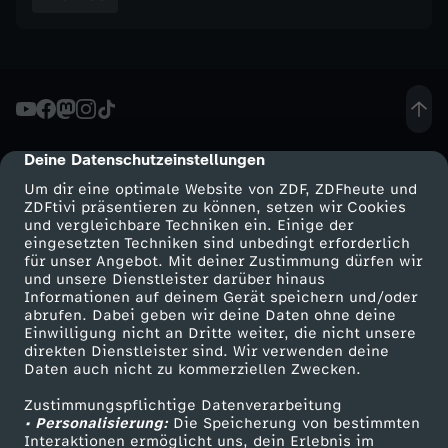
m
e
r
Deine Datenschutzeinstellungen
cmp-dialog-description
.
Um dir eine optimale Website von ZDF, ZDFheute und
ZDFtivi präsentieren zu können, setzen wir Cookies
und vergleichbare Techniken ein. Einige der
S
eingesetzten Techniken sind unbedingt erforderlich
für unser Angebot. Mit deiner Zustimmung dürfen wir
o
Mehr ZDF
Service
und unsere Dienstleister darüber hinaus
Informationen auf deinem Gerät speichern und/oder
ZDF-Apps
ZDFmitreden
abrufen. Dabei geben wir deine Daten ohne deine
n
Einwilligung nicht an Dritte weiter, die nicht unsere
Smart TV
Kontakt zum ZDF
direkten Dienstleister sind. Wir verwenden deine
Daten auch nicht zu kommerziellen Zwecken.
n
ZDFtext
Tickets
Zustimmungspflichtige Datenverarbeitung
Livestreams
Zuschauerservice
e
• Personalisierung:
Die Speicherung von bestimmten
Sendungen A-Z
Hilfe
Interaktionen ermöglicht uns, dein Erlebnis im