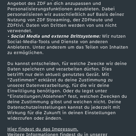
Angebot des ZDF an dich anzupassen und
.
TV-Programm
Personalisierungsfunktionen anzubieten. Dabei
personalisieren wir ausschließlich auf Basis deiner
Nutzung von ZDF Streaming, der ZDFheute und
E
ZDFtivi. Daten von Dritten werden von uns nicht
Das ZDF
verwendet.
l
• Social Media und externe Drittsysteme:
Wir nutzen
ZDF Unternehmen
Social-Media-Tools und Dienste von anderen
Anbietern. Unter anderem um das Teilen von Inhalten
Karriere
t
zu ermöglichen.
Presseportal
Du kannst entscheiden, für welche Zwecke wir deine
e
ZDF goes Schule
Daten speichern und verarbeiten dürfen. Dies
betrifft nur dein aktuell genutztes Gerät. Mit
Werbefernsehen
r
"Zustimmen" erklärst du deine Zustimmung zu
unserer Datenverarbeitung, für die wir deine
Mainzelmännchen
Einwilligung benötigen. Oder du legst unter
n
"Einstellungen/Ablehnen" fest, welchen Zwecken du
deine Zustimmung gibst und welchen nicht. Deine
Datenschutzeinstellungen kannst du jederzeit mit
f
Wirkung für die Zukunft in deinen Einstellungen
widerrufen oder ändern.
r
Hier findest du das Impressum.
Partner
Weitere Informationen findest du in unserer