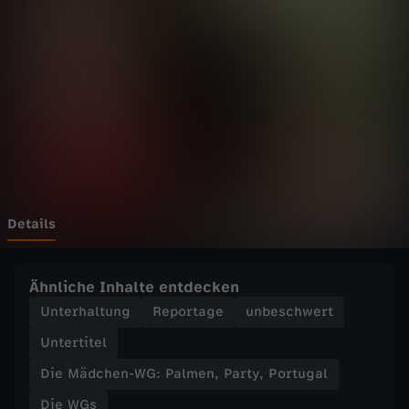
h
e
n
-
W
G
Details
:
Ähnliche Inhalte entdecken
P
Unterhaltung
Reportage
unbeschwert
Untertitel
a
Die Mädchen-WG: Palmen, Party, Portugal
l
Die WGs