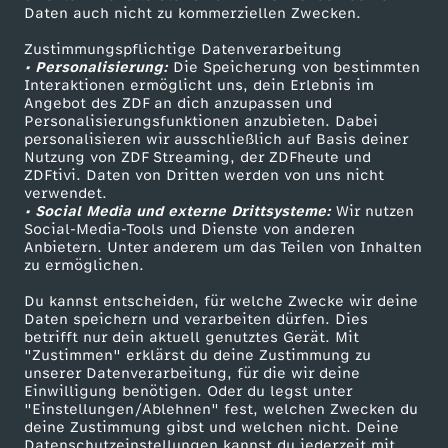
Daten auch nicht zu kommerziellen Zwecken.
,
ZDFtext
Tickets
Zustimmungspflichtige Datenverarbeitung
Livestreams
Zuschauerservice
P
• Personalisierung:
Die Speicherung von bestimmten
Sendungen A-Z
Hilfe
Interaktionen ermöglicht uns, dein Erlebnis im
Angebot des ZDF an dich anzupassen und
o
TV-Programm
Personalisierungsfunktionen anzubieten. Dabei
personalisieren wir ausschließlich auf Basis deiner
Nutzung von ZDF Streaming, der ZDFheute und
r
ZDFtivi. Daten von Dritten werden von uns nicht
Das ZDF
verwendet.
t
• Social Media und externe Drittsysteme:
Wir nutzen
ZDF Unternehmen
Social-Media-Tools und Dienste von anderen
Anbietern. Unter anderem um das Teilen von Inhalten
Karriere
u
zu ermöglichen.
Presseportal
Du kannst entscheiden, für welche Zwecke wir deine
g
ZDF goes Schule
Daten speichern und verarbeiten dürfen. Dies
betrifft nur dein aktuell genutztes Gerät. Mit
Werbefernsehen
a
"Zustimmen" erklärst du deine Zustimmung zu
unserer Datenverarbeitung, für die wir deine
Mainzelmännchen
Einwilligung benötigen. Oder du legst unter
l
"Einstellungen/Ablehnen" fest, welchen Zwecken du
deine Zustimmung gibst und welchen nicht. Deine
Datenschutzeinstellungen kannst du jederzeit mit