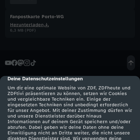
m
Fanpostkarte Porto-WG
Herunterladen
e
6,3 MB (PDF)
n
,
P
Deine Datenschutzeinstellungen
cmp-dialog-description
a
Um dir eine optimale Website von ZDF, ZDFheute und
ZDFtivi präsentieren zu können, setzen wir Cookies
und vergleichbare Techniken ein. Einige der
r
eingesetzten Techniken sind unbedingt erforderlich
für unser Angebot. Mit deiner Zustimmung dürfen wir
t
Mehr ZDF
Service
und unsere Dienstleister darüber hinaus
Informationen auf deinem Gerät speichern und/oder
ZDF-Apps
ZDFmitreden
abrufen. Dabei geben wir deine Daten ohne deine
y
Einwilligung nicht an Dritte weiter, die nicht unsere
Smart TV
Kontakt zum ZDF
direkten Dienstleister sind. Wir verwenden deine