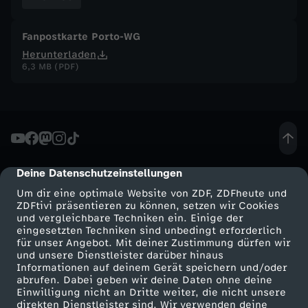
m
Fanpostkarte Porto-WG
Herunterladen
e
6,3 MB (PDF)
n
,
P
Deine Datenschutzeinstellungen
cmp-dialog-description
a
Um dir eine optimale Website von ZDF, ZDFheute und
ZDFtivi präsentieren zu können, setzen wir Cookies
und vergleichbare Techniken ein. Einige der
r
eingesetzten Techniken sind unbedingt erforderlich
für unser Angebot. Mit deiner Zustimmung dürfen wir
t
Mehr ZDF
Service
und unsere Dienstleister darüber hinaus
Informationen auf deinem Gerät speichern und/oder
ZDF-Apps
ZDFmitreden
abrufen. Dabei geben wir deine Daten ohne deine
y
Einwilligung nicht an Dritte weiter, die nicht unsere
Smart TV
Kontakt zum ZDF
direkten Dienstleister sind. Wir verwenden deine