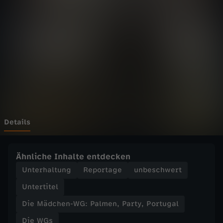
h
Wechseln zu: ZDFheute
e
n
-
W
G
Details
:
Ähnliche Inhalte entdecken
P
Unterhaltung
Reportage
unbeschwert
Untertitel
a
Die Mädchen-WG: Palmen, Party, Portugal
l
Die WGs