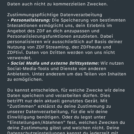
Daten auch nicht zu kommerziellen Zwecken.
,
ZDFtext
Tickets
Zustimmungspflichtige Datenverarbeitung
Livestreams
Zuschauerservice
P
• Personalisierung:
Die Speicherung von bestimmten
Sendungen A-Z
Hilfe
Interaktionen ermöglicht uns, dein Erlebnis im
Angebot des ZDF an dich anzupassen und
o
TV-Programm
Personalisierungsfunktionen anzubieten. Dabei
personalisieren wir ausschließlich auf Basis deiner
Nutzung von ZDF Streaming, der ZDFheute und
r
ZDFtivi. Daten von Dritten werden von uns nicht
Das ZDF
verwendet.
t
• Social Media und externe Drittsysteme:
Wir nutzen
ZDF Unternehmen
Social-Media-Tools und Dienste von anderen
Anbietern. Unter anderem um das Teilen von Inhalten
Karriere
u
zu ermöglichen.
Presseportal
Du kannst entscheiden, für welche Zwecke wir deine
g
ZDF goes Schule
Daten speichern und verarbeiten dürfen. Dies
betrifft nur dein aktuell genutztes Gerät. Mit
Werbefernsehen
a
"Zustimmen" erklärst du deine Zustimmung zu
unserer Datenverarbeitung, für die wir deine
Mainzelmännchen
Einwilligung benötigen. Oder du legst unter
l
"Einstellungen/Ablehnen" fest, welchen Zwecken du
deine Zustimmung gibst und welchen nicht. Deine
Datenschutzeinstellungen kannst du jederzeit mit