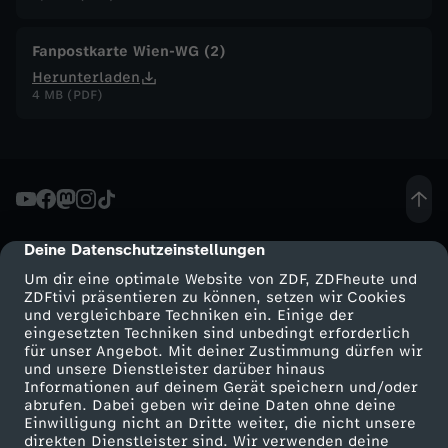
i
Fanpostkarte Wien-WG (2)
Herunterladen
n
4 MB (PDF)
W
i
e
Deine Datenschutzeinstellungen
cmp-dialog-description
n
Um dir eine optimale Website von ZDF, ZDFheute und
ZDFtivi präsentieren zu können, setzen wir Cookies
und vergleichbare Techniken ein. Einige der
-
eingesetzten Techniken sind unbedingt erforderlich
für unser Angebot. Mit deiner Zustimmung dürfen wir
Mehr ZDF
Service
und unsere Dienstleister darüber hinaus
E
Informationen auf deinem Gerät speichern und/oder
ZDF-Apps
ZDFmitreden
abrufen. Dabei geben wir deine Daten ohne deine
u
Einwilligung nicht an Dritte weiter, die nicht unsere
Smart TV
Kontakt zum ZDF
direkten Dienstleister sind. Wir verwenden deine