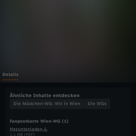
h
e
n
-
W
G
Details
:
Ähnliche Inhalte entdecken
W
Die Mädchen-WG: Wir in Wien
Die WGs
i
Fanpostkarte Wien-WG (1)
Herunterladen
r
1,1 MB (PDF)