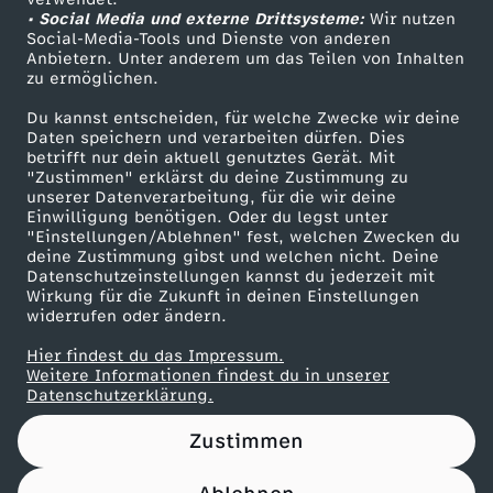
• Social Media und externe Drittsysteme:
w
Wir nutzen
ZDF Unternehmen
Social-Media-Tools und Dienste von anderen
Anbietern. Unter anderem um das Teilen von Inhalten
Karriere
e
zu ermöglichen.
Presseportal
Du kannst entscheiden, für welche Zwecke wir deine
g
ZDF goes Schule
Daten speichern und verarbeiten dürfen. Dies
betrifft nur dein aktuell genutztes Gerät. Mit
Werbefernsehen
"Zustimmen" erklärst du deine Zustimmung zu
o
unserer Datenverarbeitung, für die wir deine
Mainzelmännchen
Einwilligung benötigen. Oder du legst unter
d
"Einstellungen/Ablehnen" fest, welchen Zwecken du
deine Zustimmung gibst und welchen nicht. Deine
Datenschutzeinstellungen kannst du jederzeit mit
e
Wirkung für die Zukunft in deinen Einstellungen
widerrufen oder ändern.
r
Hier findest du das Impressum.
Partner
Weitere Informationen findest du in unserer
k
Datenschutzerklärung.
Zustimmen
a