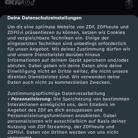
s
Deine Datenschutzeinstellungen
cmp-dialog-description
-
Um dir eine optimale Website von ZDF, ZDFheute und
ZDFtivi präsentieren zu können, setzen wir Cookies
und vergleichbare Techniken ein. Einige der
M
eingesetzten Techniken sind unbedingt erforderlich
für unser Angebot. Mit deiner Zustimmung dürfen wir
Mehr ZDF
Service
und unsere Dienstleister darüber hinaus
u
Informationen auf deinem Gerät speichern und/oder
ZDF-Apps
ZDFmitreden
abrufen. Dabei geben wir deine Daten ohne deine
s
Einwilligung nicht an Dritte weiter, die nicht unsere
Smart TV
Kontakt zum ZDF
direkten Dienstleister sind. Wir verwenden deine
Daten auch nicht zu kommerziellen Zwecken.
ZDFtext
Tickets
s
Zustimmungspflichtige Datenverarbeitung
Livestreams
Zuschauerservice
• Personalisierung:
d
Die Speicherung von bestimmten
Sendungen A-Z
Hilfe
Interaktionen ermöglicht uns, dein Erlebnis im
Angebot des ZDF an dich anzupassen und
TV-Programm
e
Personalisierungsfunktionen anzubieten. Dabei
personalisieren wir ausschließlich auf Basis deiner
Nutzung von ZDF Streaming, der ZDFheute und
r
ZDFtivi. Daten von Dritten werden von uns nicht
Das ZDF
verwendet.