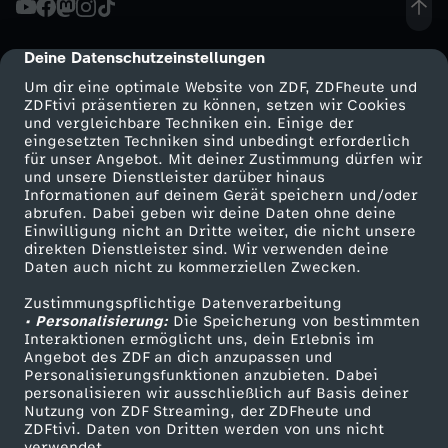
a
Deine Datenschutzeinstellungen
cmp-dialog-description
G
Um dir eine optimale Website von ZDF, ZDFheute und
ZDFtivi präsentieren zu können, setzen wir Cookies
und vergleichbare Techniken ein. Einige der
r
eingesetzten Techniken sind unbedingt erforderlich
für unser Angebot. Mit deiner Zustimmung dürfen wir
Mehr ZDF
Service
und unsere Dienstleister darüber hinaus
a
Informationen auf deinem Gerät speichern und/oder
ZDF-Apps
ZDFmitreden
abrufen. Dabei geben wir deine Daten ohne deine
n
Einwilligung nicht an Dritte weiter, die nicht unsere
Smart TV
Kontakt zum ZDF
direkten Dienstleister sind. Wir verwenden deine
Daten auch nicht zu kommerziellen Zwecken.
ZDFtext
Tickets
C
Zustimmungspflichtige Datenverarbeitung
Livestreams
Zuschauerservice
• Personalisierung:
a
Die Speicherung von bestimmten
Sendungen A-Z
Hilfe
Interaktionen ermöglicht uns, dein Erlebnis im
Angebot des ZDF an dich anzupassen und
TV-Programm
n
Personalisierungsfunktionen anzubieten. Dabei
personalisieren wir ausschließlich auf Basis deiner
Nutzung von ZDF Streaming, der ZDFheute und
a
ZDFtivi. Daten von Dritten werden von uns nicht
Das ZDF
verwendet.