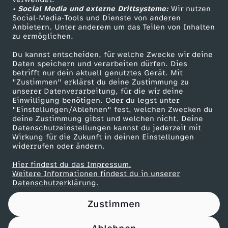
• Social Media und externe Drittsysteme:
r
Wir nutzen
ZDF Unternehmen
Social-Media-Tools und Dienste von anderen
Anbietern. Unter anderem um das Teilen von Inhalten
Karriere
i
zu ermöglichen.
Presseportal
Du kannst entscheiden, für welche Zwecke wir deine
a
ZDF goes Schule
Daten speichern und verarbeiten dürfen. Dies
betrifft nur dein aktuell genutztes Gerät. Mit
Werbefernsehen
"Zustimmen" erklärst du deine Zustimmung zu
-
unserer Datenverarbeitung, für die wir deine
Mainzelmännchen
Einwilligung benötigen. Oder du legst unter
A
"Einstellungen/Ablehnen" fest, welchen Zwecken du
deine Zustimmung gibst und welchen nicht. Deine
Datenschutzeinstellungen kannst du jederzeit mit
l
Wirkung für die Zukunft in deinen Einstellungen
widerrufen oder ändern.
l
Hier findest du das Impressum.
Partner
Weitere Informationen findest du in unserer
e
Datenschutzerklärung.
Zustimmen
s