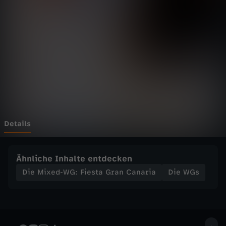
d
-
W
G
:
F
Details
i
Ähnliche Inhalte entdecken
e
Die Mixed-WG: Fiesta Gran Canaria
Die WGs
s
t