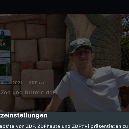
in.
2021
ZDFtivi
 Zoo und füttern dort
zeinstellungen
cription
ebsite von ZDF, ZDFheute und ZDFtivi präsentieren zu