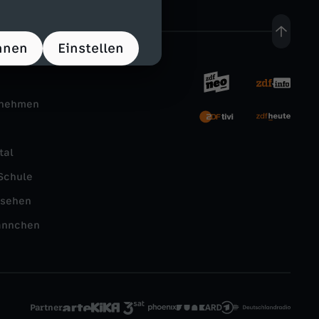
hnen
Einstellen
rnehmen
tal
Schule
nsehen
ännchen
Partner