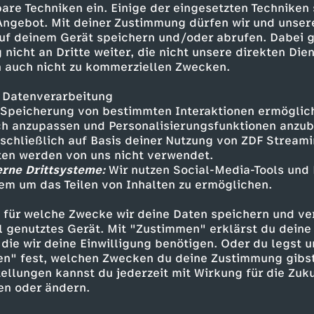
are Techniken ein. Einige der eingesetzten Techniken
 Angebot. Mit deiner Zustimmung dürfen wir und unser
uf deinem Gerät speichern und/oder abrufen. Dabei 
 nicht an Dritte weiter, die nicht unsere direkten Dien
 auch nicht zu kommerziellen Zwecken.
 Datenverarbeitung
Speicherung von bestimmten Interaktionen ermöglicht
h anzupassen und Personalisierungsfunktionen anzub
sschließlich auf Basis deiner Nutzung von ZDF Stream
tten werden von uns nicht verwendet.
erne Drittsysteme:
Wir nutzen Social-Media-Tools und
Inhalte entdecken
em um das Teilen von Inhalten zu ermöglichen.
ng
Reportage
alltagsnah
Untertitel
 für welche Zwecke wir deine Daten speichern und ver
ell genutztes Gerät. Mit "Zustimmen" erklärst du dein
G: Fiesta Gran Canaria
Die WGs
die wir deine Einwilligung benötigen. Oder du legst u
en" fest, welchen Zwecken du deine Zustimmung gibst
ellungen kannst du jederzeit mit Wirkung für die Zuku
en oder ändern.