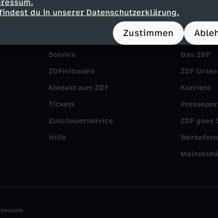
pressum.
findest du in unserer Datenschutzerklärung.
Zustimmen
Able
Service
Das ZDF
ZDFmitreden
ZDF Unte
Kontakt zum ZDF
Karriere
Tickets
Pressepor
Zuschauerservice
ZDF goes 
Hilfe
Werbefer
Mainzelm
pressum