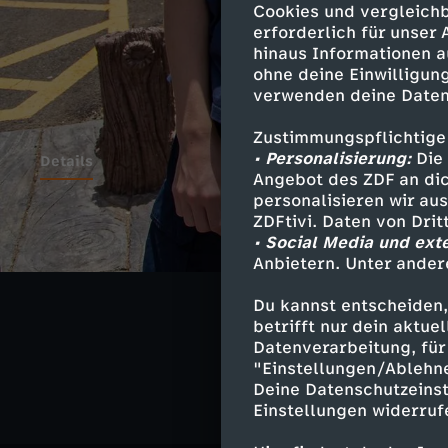
Cookies und vergleichb
erforderlich für unser
hinaus Informationen a
ohne deine Einwilligung
verwenden deine Daten
Zustimmungspflichtige
• Personalisierung:
Die 
Details
Angebot des ZDF an dic
personalisieren wir au
ZDFtivi. Daten von Dri
• Social Media und ext
Ähnliche 
Anbietern. Unter ander
Unterhaltu
Du kannst entscheiden,
betrifft nur dein aktu
Die Mixed-W
Datenverarbeitung, für 
"Einstellungen/Ablehn
Deine Datenschutzeinst
Einstellungen widerruf