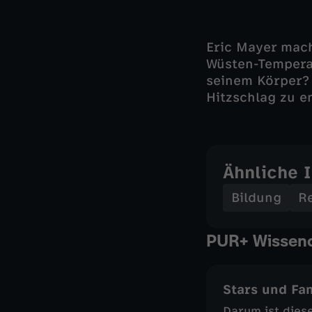
Eric Mayer mach
Wüsten-Temperat
seinem Körper? 
Hitzschlag zu e
Ähnliche 
Bildung
R
PUR+ Wissend
Stars und Fa
Darum ist dies