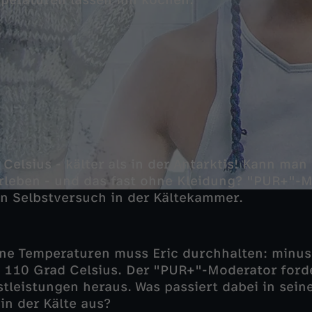
peraturen lassen ihn kochen.
Celsius - kälter als in der Antarktis! Kann man
leben - und das fast ohne Kleidung? "PUR+"-M
n Selbstversuch in der Kältekammer.
ne Temperaturen muss Eric durchhalten: minus
 110 Grad Celsius. Der "PUR+"-Moderator ford
tleistungen heraus. Was passiert dabei in sei
 in der Kälte aus?