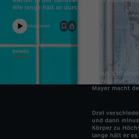
warten in der Kältekammer und Wüstentem
Wie lange hält er durch?
Abspielen
Details
Minus 110 Grad 
Temperatur über
Mayer macht de
Drei verschiede
und dann minus
Körper zu Höchs
lange hält er es