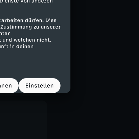
 Dienste von anderen
arbeiten dürfen. Dies
e Zustimmung zu unserer
nter
 und welchen nicht.
nft in deinen
hnen
Einstellen