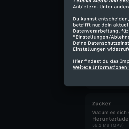
• Social Media und ext
Anbietern. Unter ander
Kuscheln mit
Du kannst entscheiden,
Darum macht es 
betrifft nur dein aktu
Herunterlade
Datenverarbeitung, für 
48,6 MB (MP3)
"Einstellungen/Ablehn
Deine Datenschutzeinst
Einstellungen widerruf
Zivilcourage
Hier findest du das Im
Darum lohnt es 
Weitere Informationen 
Herunterlade
58,8 MB (MP3)
Zucker
Warum es sich (
Herunterlade
56,1 MB (MP3)