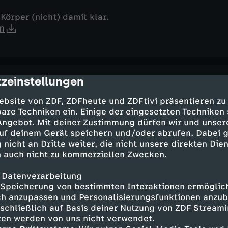
Körper (nicht) damit klar.
n
zeinstellungen
cription
t er dich (nicht) krank
ebsite von ZDF, ZDFheute und ZDFtivi präsentieren zu
n
are Techniken ein. Einige der eingesetzten Techniken
 Angebot. Mit deiner Zustimmung dürfen wir und unser
uf deinem Gerät speichern und/oder abrufen. Dabei 
 nicht an Dritte weiter, die nicht unsere direkten Dien
 auch nicht zu kommerziellen Zwecken.
 Datenverarbeitung
chweiß- und Mundgeruch (nicht)
Speicherung von bestimmten Interaktionen ermöglicht
n
h anzupassen und Personalisierungsfunktionen anzub
sschließlich auf Basis deiner Nutzung von ZDF Stream
tten werden von uns nicht verwendet.