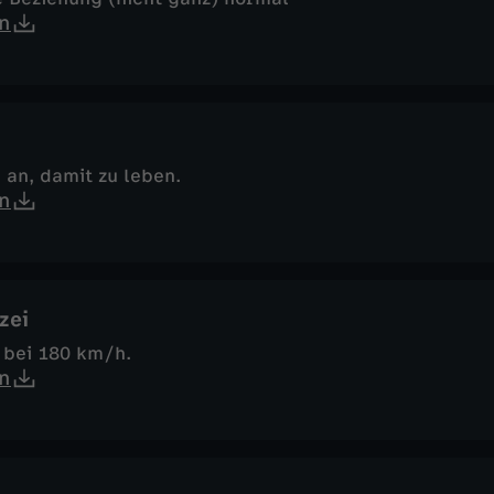
n
h an, damit zu leben.
n
zei
 bei 180 km/h.
n