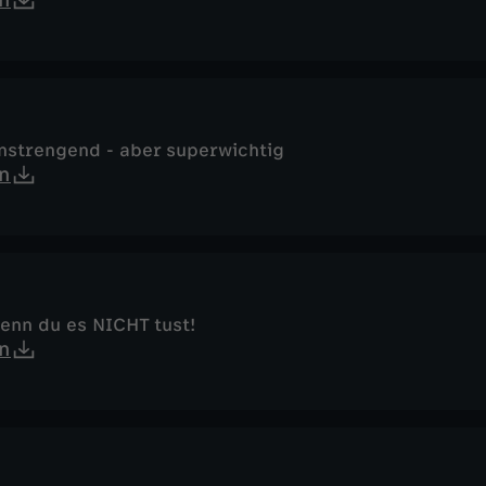
n
anstrengend - aber superwichtig
n
wenn du es NICHT tust!
n