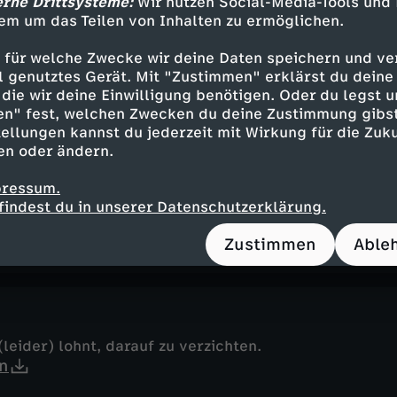
erne Drittsysteme:
Wir nutzen Social-Media-Tools und
em um das Teilen von Inhalten zu ermöglichen.
 Kühen
 für welche Zwecke wir deine Daten speichern und ver
sie (und Eric) glücklich.
ell genutztes Gerät. Mit "Zustimmen" erklärst du dein
n
die wir deine Einwilligung benötigen. Oder du legst u
en" fest, welchen Zwecken du deine Zustimmung gibst
ellungen kannst du jederzeit mit Wirkung für die Zuku
en oder ändern.
pressum.
sich, einzugreifen!
findest du in unserer Datenschutzerklärung.
n
Zustimmen
Able
leider) lohnt, darauf zu verzichten.
n