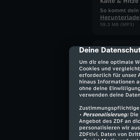
Kälte & Hitze
So kommt dein 
Herunterlade
59,3 MB (MP3)
Deine Datenschut
cmp-dialog-des
Stress!
Stress: So mach
Um dir eine optimale W
Herunterlade
Cookies und vergleichb
erforderlich für unser
60,7 MB (MP3)
hinaus Informationen a
ohne deine Einwilligung
verwenden deine Daten
Stinke ich?
Zustimmungspflichtige
So entstehen S
• Personalisierung:
Die 
Herunterlade
Angebot des ZDF an dic
53,8 MB (MP3)
personalisieren wir au
ZDFtivi. Daten von Dri