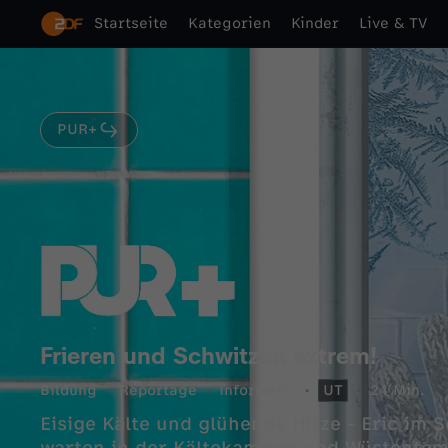
Startseite
Kategorien
Kinder
Live & TV
PUR+
Frieren und Schwitzen extrem!
Bildung
Reportage
informativ
UT
24 Min.
Eisige Kälte und glühende Hitze - Eric im