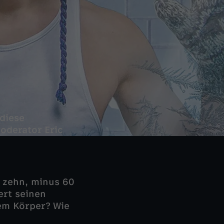
 diese
oderator Eric
 zehn, minus 60
ert seinen
nem Körper? Wie