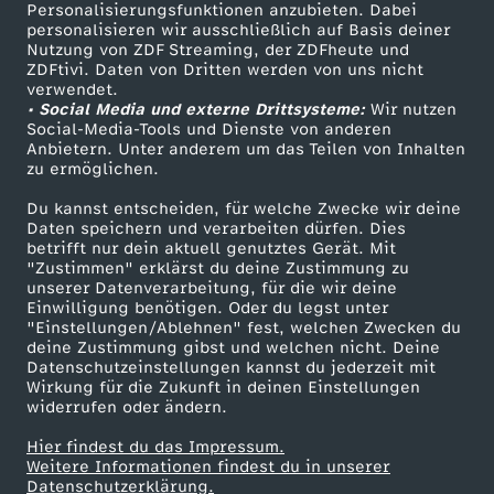
TV-Programm
Personalisierungsfunktionen anzubieten. Dabei
personalisieren wir ausschließlich auf Basis deiner
Nutzung von ZDF Streaming, der ZDFheute und
ZDFtivi. Daten von Dritten werden von uns nicht
Das ZDF
verwendet.
• Social Media und externe Drittsysteme:
Wir nutzen
ZDF Unternehmen
Social-Media-Tools und Dienste von anderen
Anbietern. Unter anderem um das Teilen von Inhalten
Karriere
zu ermöglichen.
Presseportal
Du kannst entscheiden, für welche Zwecke wir deine
ZDF goes Schule
Daten speichern und verarbeiten dürfen. Dies
betrifft nur dein aktuell genutztes Gerät. Mit
Werbefernsehen
"Zustimmen" erklärst du deine Zustimmung zu
unserer Datenverarbeitung, für die wir deine
Mainzelmännchen
Einwilligung benötigen. Oder du legst unter
"Einstellungen/Ablehnen" fest, welchen Zwecken du
deine Zustimmung gibst und welchen nicht. Deine
Datenschutzeinstellungen kannst du jederzeit mit
Wirkung für die Zukunft in deinen Einstellungen
widerrufen oder ändern.
Hier findest du das Impressum.
Partner
Weitere Informationen findest du in unserer
Datenschutzerklärung.