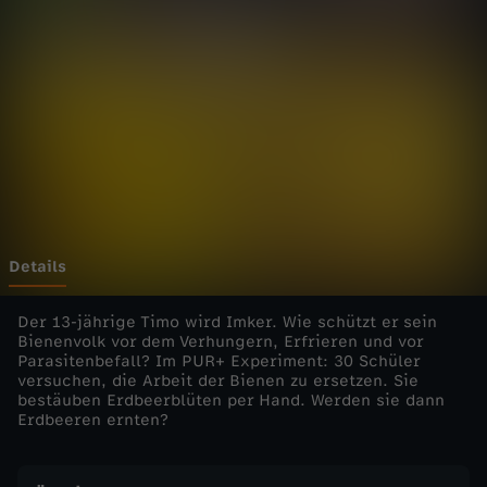
e
n
e
n
f
o
Details
r
Der 13-jährige Timo wird Imker. Wie schützt er sein
Bienenvolk vor dem Verhungern, Erfrieren und vor
Parasitenbefall? Im PUR+ Experiment: 30 Schüler
F
versuchen, die Arbeit der Bienen zu ersetzen. Sie
bestäuben Erdbeerblüten per Hand. Werden sie dann
u
Erdbeeren ernten?
t