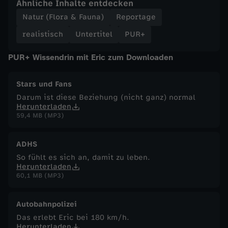
Ähnliche Inhalte entdecken
Natur (Flora & Fauna)
Reportage
u
realistisch
Untertitel
PUR+
r
PUR+ Wissendrin mit Eric zum Downloaden
e
Stars und Fans
Darum ist diese Beziehung (nicht ganz) normal
Herunterladen
59,4 MB (MP3)
ADHS
So fühlt es sich an, damit zu leben.
Herunterladen
60,1 MB (MP3)
Autobahnpolizei
Das erlebt Eric bei 180 km/h.
Herunterladen