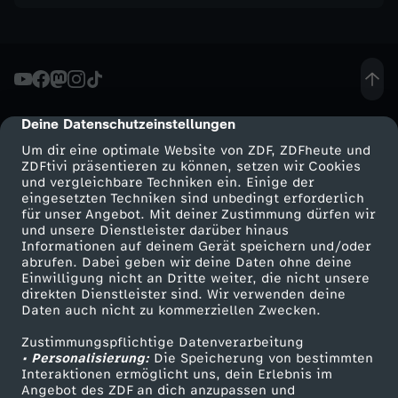
Deine Datenschutzeinstellungen
cmp-dialog-description
Um dir eine optimale Website von ZDF, ZDFheute und
ZDFtivi präsentieren zu können, setzen wir Cookies
und vergleichbare Techniken ein. Einige der
eingesetzten Techniken sind unbedingt erforderlich
für unser Angebot. Mit deiner Zustimmung dürfen wir
Mehr ZDF
Service
und unsere Dienstleister darüber hinaus
Informationen auf deinem Gerät speichern und/oder
ZDF-Apps
ZDFmitreden
abrufen. Dabei geben wir deine Daten ohne deine
Einwilligung nicht an Dritte weiter, die nicht unsere
Smart TV
Kontakt zum ZDF
direkten Dienstleister sind. Wir verwenden deine
Daten auch nicht zu kommerziellen Zwecken.
ZDFtext
Tickets
Zustimmungspflichtige Datenverarbeitung
Livestreams
Zuschauerservice
• Personalisierung:
Die Speicherung von bestimmten
Sendungen A-Z
Hilfe
Interaktionen ermöglicht uns, dein Erlebnis im
Angebot des ZDF an dich anzupassen und