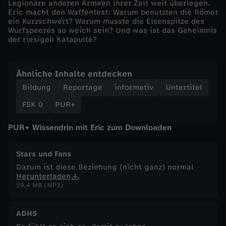
Legionäre anderen Armeen ihrer Zeit weit überlegen.
Eric macht den Waffentest: Warum benutzten die Römer
c
ein Kurzschwert? Warum musste die Eisenspitze des
Wurfspeeres so weich sein? Und was ist das Geheimnis
der riesigen Katapulte?
h
e
Ähnliche Inhalte entdecken
Bildung
Reportage
informativ
Untertitel
r
FSK 0
PUR+
L
PUR+ Wissendrin mit Eric zum Downloaden
e
Stars und Fans
g
Darum ist diese Beziehung (nicht ganz) normal
Herunterladen
59,4 MB (MP3)
i
o
ADHS