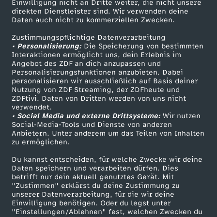
Einwilligung nicht an Dritte weiter, die nicht unsere
Smart TV
Kontakt zum ZDF
direkten Dienstleister sind. Wir verwenden deine
Daten auch nicht zu kommerziellen Zwecken.
ZDFtext
Tickets
Zustimmungspflichtige Datenverarbeitung
Livestreams
Zuschauerservice
• Personalisierung:
Die Speicherung von bestimmten
Sendungen A-Z
Hilfe
Interaktionen ermöglicht uns, dein Erlebnis im
Angebot des ZDF an dich anzupassen und
TV-Programm
Personalisierungsfunktionen anzubieten. Dabei
personalisieren wir ausschließlich auf Basis deiner
Nutzung von ZDF Streaming, der ZDFheute und
ZDFtivi. Daten von Dritten werden von uns nicht
Das ZDF
verwendet.
• Social Media und externe Drittsysteme:
Wir nutzen
ZDF Unternehmen
Social-Media-Tools und Dienste von anderen
Anbietern. Unter anderem um das Teilen von Inhalten
Karriere
zu ermöglichen.
Presseportal
Du kannst entscheiden, für welche Zwecke wir deine
ZDF goes Schule
Daten speichern und verarbeiten dürfen. Dies
betrifft nur dein aktuell genutztes Gerät. Mit
Werbefernsehen
"Zustimmen" erklärst du deine Zustimmung zu
unserer Datenverarbeitung, für die wir deine
Mainzelmännchen
Einwilligung benötigen. Oder du legst unter
"Einstellungen/Ablehnen" fest, welchen Zwecken du