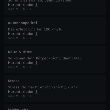
So fühlt es sich an, damit zu leben.
n
Herunterladen
60,1 MB (MP3)
ä
Autobahnpolizei
r
Das erlebt Eric bei 180 km/h.
Herunterladen
62,6 MB (MP3)
Kälte & Hitze
So kommt dein Körper (nicht) damit klar.
Herunterladen
59,3 MB (MP3)
Stress!
Stress: So macht er dich (nicht) krank
Herunterladen
60,7 MB (MP3)
Stinke ich?