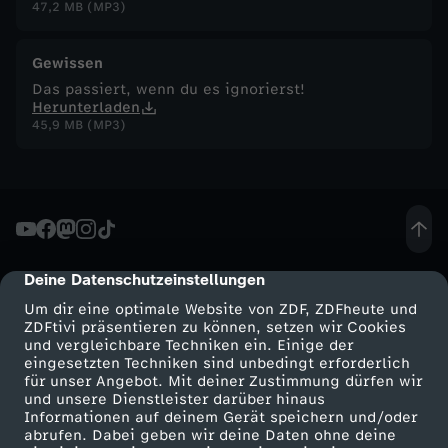
47,2 MB (MP3)
Gewissen
Das passiert, wenn du es ignorierst!
Herunterladen
45,9 MB (MP3)
Deine Datenschutzeinstellungen
cmp-dialog-description
Um dir eine optimale Website von ZDF, ZDFheute und
ZDFtivi präsentieren zu können, setzen wir Cookies
und vergleichbare Techniken ein. Einige der
eingesetzten Techniken sind unbedingt erforderlich
für unser Angebot. Mit deiner Zustimmung dürfen wir
Mehr ZDF
Service
und unsere Dienstleister darüber hinaus
Informationen auf deinem Gerät speichern und/oder
ZDF-Apps
ZDFmitreden
abrufen. Dabei geben wir deine Daten ohne deine