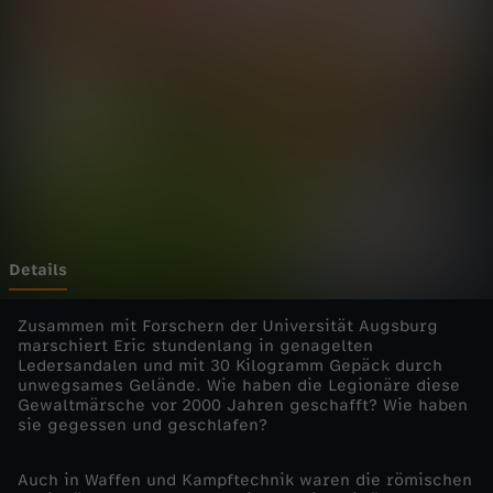
i
c
a
l
s
r
Details
ö
Zusammen mit Forschern der Universität Augsburg
marschiert Eric stundenlang in genagelten
Ledersandalen und mit 30 Kilogramm Gepäck durch
m
unwegsames Gelände. Wie haben die Legionäre diese
Gewaltmärsche vor 2000 Jahren geschafft? Wie haben
i
sie gegessen und geschlafen?
s
Auch in Waffen und Kampftechnik waren die römischen