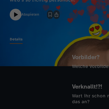
wird's so richtig persönlich!
Abspielen
Details
Vorbilder?
Welche Vorbilde
Verknallt!?!
Wart ihr schon m
das an?