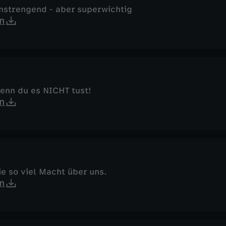
anstrengend - aber superwichtig
n
wenn du es NICHT tust!
n
e so viel Macht über uns.
n