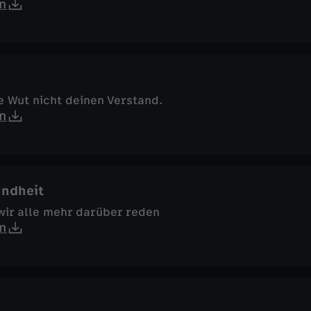
n
e Wut nicht deinen Verstand.
n
ndheit
wir alle mehr darüber reden
n