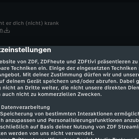
t er dich (nicht) krank
n
zeinstellungen
cription
ebsite von ZDF, ZDFheute und ZDFtivi präsentieren zu
are Techniken ein. Einige der eingesetzten Techniken
chweiß- und Mundgeruch (nicht)
 Angebot. Mit deiner Zustimmung dürfen wir und unser
n
uf deinem Gerät speichern und/oder abrufen. Dabei 
 nicht an Dritte weiter, die nicht unsere direkten Dien
 auch nicht zu kommerziellen Zwecken.
 Datenverarbeitung
 Kühen
Speicherung von bestimmten Interaktionen ermöglicht
h anzupassen und Personalisierungsfunktionen anzub
sie (und Eric) glücklich.
sschließlich auf Basis deiner Nutzung von ZDF Stream
n
tten werden von uns nicht verwendet.