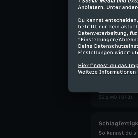
• Social Media und ext
Anbietern. Unter ander
Du kannst entscheiden,
Zivilcourage
betrifft nur dein aktu
Datenverarbeitung, für 
Darum lohnt es 
"Einstellungen/Ablehn
Herunterlade
Deine Datenschutzeinst
58,8 MB (MP3)
Einstellungen widerruf
Hier findest du das Im
Weitere Informationen 
Zucker
Warum es sich (
Herunterlade
56,1 MB (MP3)
Schlagfertigk
So kannst du si