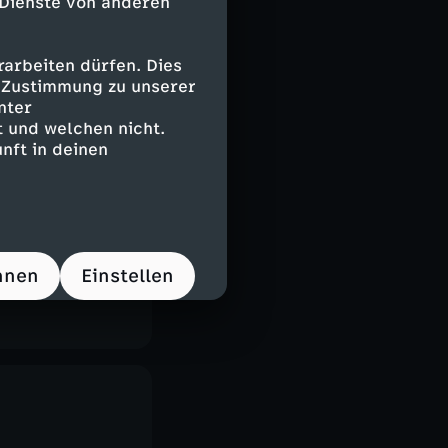
 Dienste von anderen
arbeiten dürfen. Dies
e Zustimmung zu unserer
nter
 und welchen nicht.
nft in deinen
hnen
Einstellen