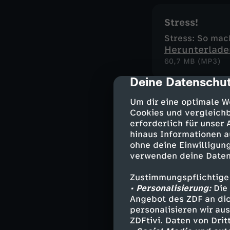
Stress!
Stress: So mach
Herunterlade
60,7 MB (MP3)
Deine Datenschut
cmp-dialog-des
Um dir eine optimale W
Stinke ich?
Cookies und vergleichb
So entstehen S
erforderlich für unser
Herunterlade
hinaus Informationen a
53,8 MB (MP3)
ohne deine Einwilligung
verwenden deine Daten
Zustimmungspflichtige
Kuscheln mit
• Personalisierung:
Die 
Angebot des ZDF an dic
Darum macht es 
personalisieren wir au
Herunterlade
ZDFtivi. Daten von Dri
48,6 MB (MP3)