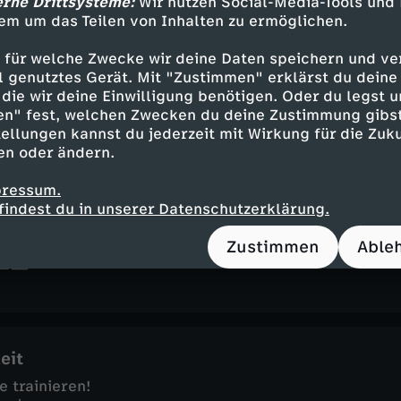
erne Drittsysteme:
Wir nutzen Social-Media-Tools und
em um das Teilen von Inhalten zu ermöglichen.
 für welche Zwecke wir deine Daten speichern und ver
ell genutztes Gerät. Mit "Zustimmen" erklärst du dein
die wir deine Einwilligung benötigen. Oder du legst u
sich, einzugreifen!
en" fest, welchen Zwecken du deine Zustimmung gibst
n
ellungen kannst du jederzeit mit Wirkung für die Zuku
en oder ändern.
pressum.
findest du in unserer Datenschutzerklärung.
leider) lohnt, darauf zu verzichten.
Zustimmen
Able
n
eit
e trainieren!