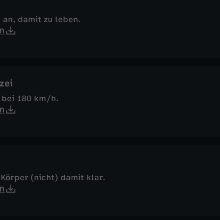
h an, damit zu leben.
n
zei
 bei 180 km/h.
n
Körper (nicht) damit klar.
n