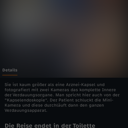
i
c
v
o
n
i
Details
n
Sie ist kaum größer als eine Arznei-Kapsel und
fotografiert mit zwei Kameras das komplette Innere
der Verdauungsorgane. Man spricht hier auch von der
n
"Kapselendoskopie“. Der Patient schluckt die Mini-
Kamera und diese durchläuft dann den ganzen
e
Verdauungsapparat.
n
Die Reise endet in der Toilette