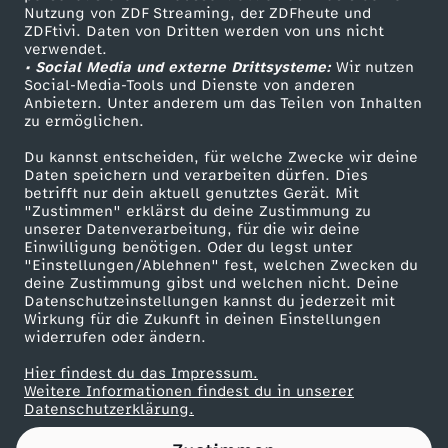
Nutzung von ZDF Streaming, der ZDFheute und
ZDFtivi. Daten von Dritten werden von uns nicht
Das ZDF
verwendet.
• Social Media und externe Drittsysteme:
Wir nutzen
ZDF Unternehmen
Social-Media-Tools und Dienste von anderen
Anbietern. Unter anderem um das Teilen von Inhalten
Karriere
zu ermöglichen.
Presseportal
Du kannst entscheiden, für welche Zwecke wir deine
ZDF goes Schule
Daten speichern und verarbeiten dürfen. Dies
betrifft nur dein aktuell genutztes Gerät. Mit
Werbefernsehen
"Zustimmen" erklärst du deine Zustimmung zu
unserer Datenverarbeitung, für die wir deine
Mainzelmännchen
Einwilligung benötigen. Oder du legst unter
"Einstellungen/Ablehnen" fest, welchen Zwecken du
deine Zustimmung gibst und welchen nicht. Deine
Datenschutzeinstellungen kannst du jederzeit mit
Wirkung für die Zukunft in deinen Einstellungen
widerrufen oder ändern.
Hier findest du das Impressum.
Partner
Weitere Informationen findest du in unserer
Datenschutzerklärung.