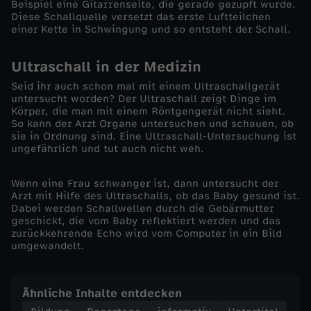
Beispiel eine Gitarrenseite, die gerade gezupft wurde.
Diese Schallquelle versetzt das erste Luftteilchen
n
einer Kette in Schwingung und so entsteht der Schall.
n
Ultraschall in der Medizin
Seid ihr auch schon mal mit einem Ultraschallgerät
S
untersucht worden? Der Ultraschall zeigt Dinge im
Körper, die man mit einem Röntgengerät nicht sieht.
c
So kann der Arzt Organe untersuchen und schauen, ob
sie in Ordnung sind. Eine Ultraschall-Untersuchung ist
ungefährlich und tut auch nicht weh.
h
Wenn eine Frau schwanger ist, dann untersucht der
a
Arzt mit Hilfe des Ultraschalls, ob das Baby gesund ist.
Dabei werden Schallwellen durch die Gebärmutter
geschickt, die vom Baby reflektiert werden und das
l
zurückkehrende Echo wird vom Computer in ein Bild
umgewandelt.
l
Ähnliche Inhalte entdecken