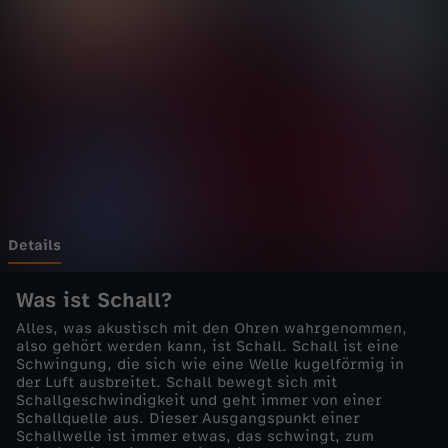
s
t
K
n
a
l
Details
l
Was ist Schall?
Alles, was akustisch mit den Ohren wahrgenommen,
-
also gehört werden kann, ist Schall. Schall ist eine
Schwingung, die sich wie eine Welle kugelförmig in
der Luft ausbreitet. Schall bewegt sich mit
d
Schallgeschwindigkeit und geht immer von einer
Schallquelle aus. Dieser Ausgangspunkt einer
a
Schallwelle ist immer etwas, das schwingt, zum