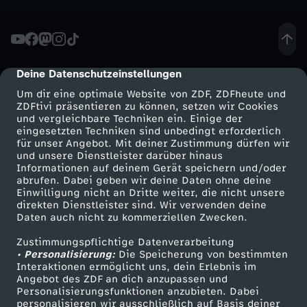
Deine Datenschutzeinstellungen
cmp-dialog-description
Um dir eine optimale Website von ZDF, ZDFheute und
ZDFtivi präsentieren zu können, setzen wir Cookies
und vergleichbare Techniken ein. Einige der
eingesetzten Techniken sind unbedingt erforderlich
für unser Angebot. Mit deiner Zustimmung dürfen wir
Mehr ZDF
Service
und unsere Dienstleister darüber hinaus
Informationen auf deinem Gerät speichern und/oder
ZDF-Apps
ZDFmitreden
abrufen. Dabei geben wir deine Daten ohne deine
Einwilligung nicht an Dritte weiter, die nicht unsere
Smart TV
Kontakt zum ZDF
direkten Dienstleister sind. Wir verwenden deine
Daten auch nicht zu kommerziellen Zwecken.
ZDFtext
Tickets
Zustimmungspflichtige Datenverarbeitung
Livestreams
Zuschauerservice
• Personalisierung:
Die Speicherung von bestimmten
Sendungen A-Z
Hilfe
Interaktionen ermöglicht uns, dein Erlebnis im
Angebot des ZDF an dich anzupassen und
TV-Programm
Personalisierungsfunktionen anzubieten. Dabei
personalisieren wir ausschließlich auf Basis deiner