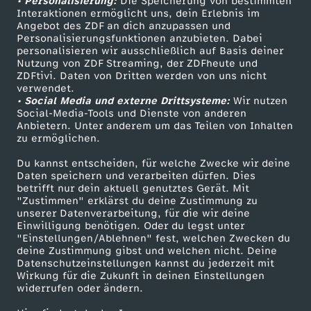
• Personalisierung:
Die Speicherung von bestimmten
Sendungen A-Z
Hilfe
Interaktionen ermöglicht uns, dein Erlebnis im
Angebot des ZDF an dich anzupassen und
TV-Programm
Personalisierungsfunktionen anzubieten. Dabei
personalisieren wir ausschließlich auf Basis deiner
Nutzung von ZDF Streaming, der ZDFheute und
ZDFtivi. Daten von Dritten werden von uns nicht
Das ZDF
verwendet.
• Social Media und externe Drittsysteme:
Wir nutzen
ZDF Unternehmen
Social-Media-Tools und Dienste von anderen
Anbietern. Unter anderem um das Teilen von Inhalten
Karriere
zu ermöglichen.
Presseportal
Du kannst entscheiden, für welche Zwecke wir deine
ZDF goes Schule
Daten speichern und verarbeiten dürfen. Dies
betrifft nur dein aktuell genutztes Gerät. Mit
Werbefernsehen
"Zustimmen" erklärst du deine Zustimmung zu
unserer Datenverarbeitung, für die wir deine
Mainzelmännchen
Einwilligung benötigen. Oder du legst unter
"Einstellungen/Ablehnen" fest, welchen Zwecken du
deine Zustimmung gibst und welchen nicht. Deine
Datenschutzeinstellungen kannst du jederzeit mit
Wirkung für die Zukunft in deinen Einstellungen
widerrufen oder ändern.