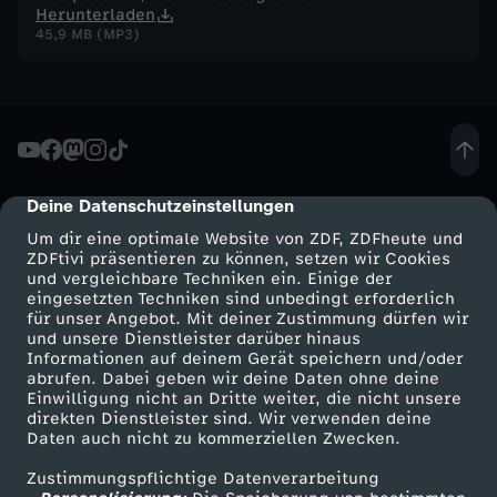
Herunterladen
45,9 MB (MP3)
Deine Datenschutzeinstellungen
cmp-dialog-description
Um dir eine optimale Website von ZDF, ZDFheute und
ZDFtivi präsentieren zu können, setzen wir Cookies
und vergleichbare Techniken ein. Einige der
eingesetzten Techniken sind unbedingt erforderlich
für unser Angebot. Mit deiner Zustimmung dürfen wir
Mehr ZDF
Service
und unsere Dienstleister darüber hinaus
Informationen auf deinem Gerät speichern und/oder
ZDF-Apps
ZDFmitreden
abrufen. Dabei geben wir deine Daten ohne deine
Einwilligung nicht an Dritte weiter, die nicht unsere
Smart TV
Kontakt zum ZDF
direkten Dienstleister sind. Wir verwenden deine
Daten auch nicht zu kommerziellen Zwecken.
ZDFtext
Tickets
Zustimmungspflichtige Datenverarbeitung
Livestreams
Zuschauerservice