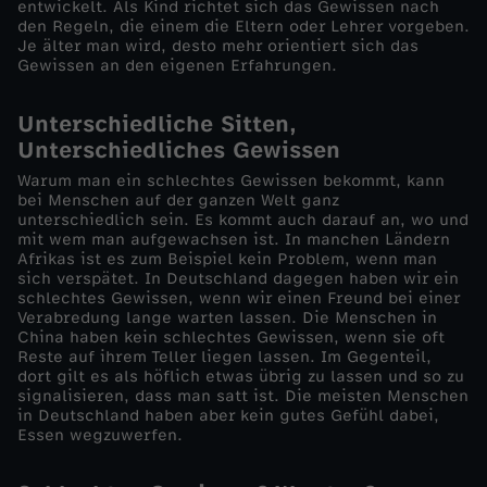
entwickelt. Als Kind richtet sich das Gewissen nach
den Regeln, die einem die Eltern oder Lehrer vorgeben.
s
Je älter man wird, desto mehr orientiert sich das
Gewissen an den eigenen Erfahrungen.
G
Unterschiedliche Sitten,
e
Unterschiedliches Gewissen
Warum man ein schlechtes Gewissen bekommt, kann
w
bei Menschen auf der ganzen Welt ganz
unterschiedlich sein. Es kommt auch darauf an, wo und
mit wem man aufgewachsen ist. In manchen Ländern
i
Afrikas ist es zum Beispiel kein Problem, wenn man
sich verspätet. In Deutschland dagegen haben wir ein
s
schlechtes Gewissen, wenn wir einen Freund bei einer
Verabredung lange warten lassen. Die Menschen in
China haben kein schlechtes Gewissen, wenn sie oft
s
Reste auf ihrem Teller liegen lassen. Im Gegenteil,
dort gilt es als höflich etwas übrig zu lassen und so zu
signalisieren, dass man satt ist. Die meisten Menschen
e
in Deutschland haben aber kein gutes Gefühl dabei,
Essen wegzuwerfen.
n