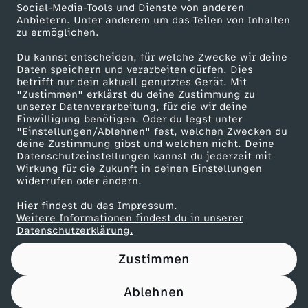
Social-Media-Tools und Dienste von anderen
Anbietern. Unter anderem um das Teilen von Inhalten
Karriere
zu ermöglichen.
Presseportal
Du kannst entscheiden, für welche Zwecke wir deine
ZDF goes Schule
Daten speichern und verarbeiten dürfen. Dies
betrifft nur dein aktuell genutztes Gerät. Mit
Werbefernsehen
"Zustimmen" erklärst du deine Zustimmung zu
unserer Datenverarbeitung, für die wir deine
Mainzelmännchen
Einwilligung benötigen. Oder du legst unter
"Einstellungen/Ablehnen" fest, welchen Zwecken du
deine Zustimmung gibst und welchen nicht. Deine
Datenschutzeinstellungen kannst du jederzeit mit
Wirkung für die Zukunft in deinen Einstellungen
widerrufen oder ändern.
Hier findest du das Impressum.
Partner
Weitere Informationen findest du in unserer
Datenschutzerklärung.
Zustimmen
Ablehnen
Nutzungsbedingungen
Datenschutz
Datenschutz-Einstellungen