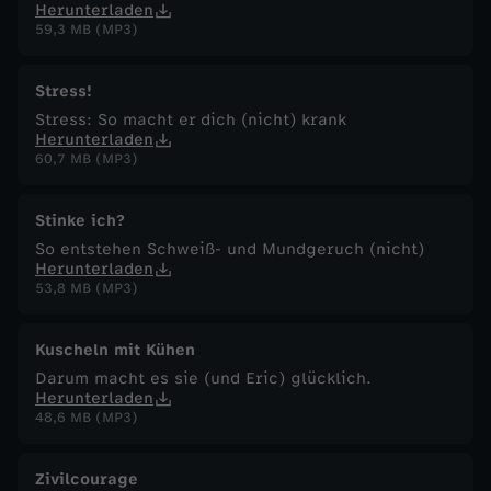
Herunterladen
r
59,3 MB (MP3)
t
Stress!
Stress: So macht er dich (nicht) krank
'
Herunterladen
60,7 MB (MP3)
s
Stinke ich?
b
So entstehen Schweiß- und Mundgeruch (nicht)
Herunterladen
e
53,8 MB (MP3)
s
Kuscheln mit Kühen
Darum macht es sie (und Eric) glücklich.
s
Herunterladen
48,6 MB (MP3)
e
Zivilcourage