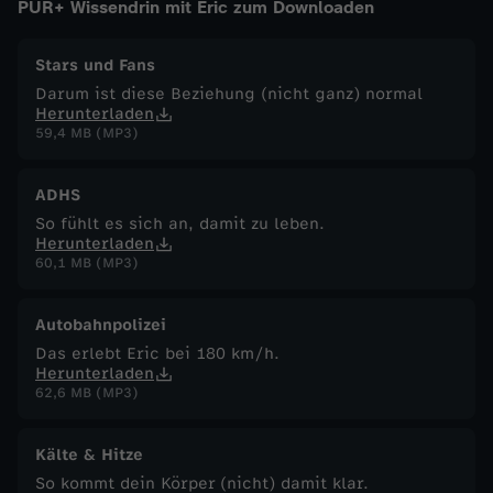
PUR+ Wissendrin mit Eric zum Downloaden
-
Stars und Fans
w
Darum ist diese Beziehung (nicht ganz) normal
Herunterladen
59,4 MB (MP3)
e
ADHS
r
So fühlt es sich an, damit zu leben.
Herunterladen
e
60,1 MB (MP3)
r
Autobahnpolizei
Das erlebt Eric bei 180 km/h.
k
Herunterladen
62,6 MB (MP3)
l
Kälte & Hitze
ä
So kommt dein Körper (nicht) damit klar.