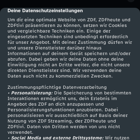
Deine Datenschutzeinstellungen
cmp-dialog-description
Um dir eine optimale Website von ZDF, ZDFheute und
ZDFtivi präsentieren zu können, setzen wir Cookies
und vergleichbare Techniken ein. Einige der
eingesetzten Techniken sind unbedingt erforderlich
für unser Angebot. Mit deiner Zustimmung dürfen wir
Mehr ZDF
Service
und unsere Dienstleister darüber hinaus
Informationen auf deinem Gerät speichern und/oder
ZDF-Apps
ZDFmitreden
abrufen. Dabei geben wir deine Daten ohne deine
Einwilligung nicht an Dritte weiter, die nicht unsere
Smart TV
Kontakt zum ZDF
direkten Dienstleister sind. Wir verwenden deine
Daten auch nicht zu kommerziellen Zwecken.
ZDFtext
Tickets
Zustimmungspflichtige Datenverarbeitung
Livestreams
Zuschauerservice
• Personalisierung:
Die Speicherung von bestimmten
Sendungen A-Z
Hilfe
Interaktionen ermöglicht uns, dein Erlebnis im
Angebot des ZDF an dich anzupassen und
TV-Programm
Personalisierungsfunktionen anzubieten. Dabei
personalisieren wir ausschließlich auf Basis deiner
Nutzung von ZDF Streaming, der ZDFheute und
ZDFtivi. Daten von Dritten werden von uns nicht
Das ZDF
verwendet.
• Social Media und externe Drittsysteme:
Wir nutzen
ZDF Unternehmen