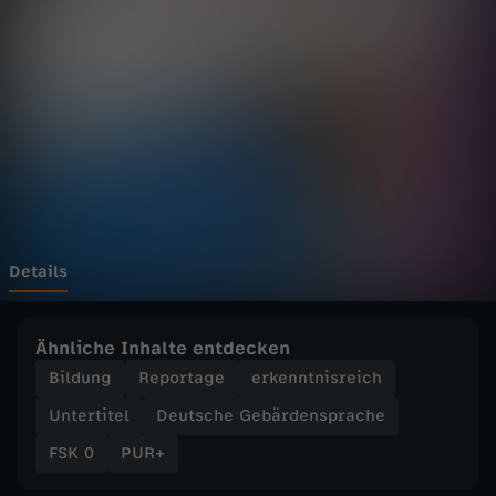
o
d
e
r
L
e
Details
h
Ähnliche Inhalte entdecken
r
Bildung
Reportage
erkenntnisreich
Untertitel
Deutsche Gebärdensprache
e
FSK 0
PUR+
r