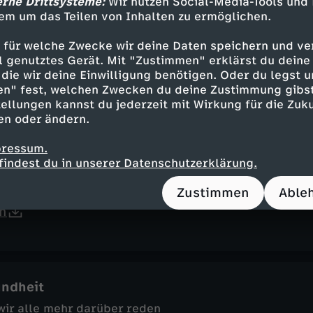
erne Drittsysteme:
Wir nutzen Social-Media-Tools und
em um das Teilen von Inhalten zu ermöglichen.
 für welche Zwecke wir deine Daten speichern und ver
ell genutztes Gerät. Mit "Zustimmen" erklärst du dein
eit
die wir deine Einwilligung benötigen. Oder du legst u
e trainieren!
en" fest, welchen Zwecken du deine Zustimmung gibst
n
ellungen kannst du jederzeit mit Wirkung für die Zuku
en oder ändern.
pressum.
findest du in unserer Datenschutzerklärung.
Zustimmen
Able
e Wut nicht deinen Verstand.
n
ndheit
wir alle mehr darüber reden