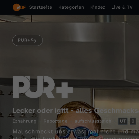
Startseite
Kategorien
Kinder
Live & TV
PUR+
Lecker oder igitt - alles Geschmack
Ernährung
Reportage
aufschlussreich
UT
0
Mal schmeckt uns etwas, mal nicht und ma