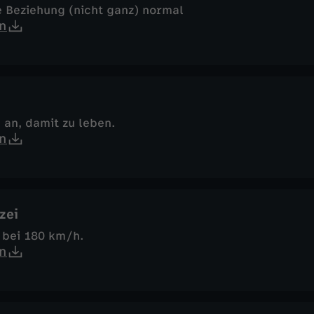
e Beziehung (nicht ganz) normal
n
h an, damit zu leben.
n
zei
 bei 180 km/h.
n