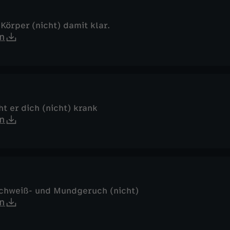
Körper (nicht) damit klar.
n
t er dich (nicht) krank
n
chweiß- und Mundgeruch (nicht)
n