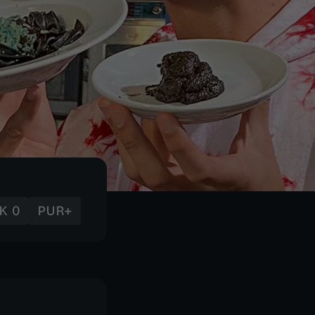
K 0
PUR+