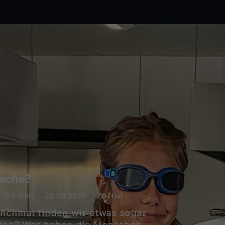
sache?
25 Min.
22.09.2020
ZDFtivi
nchmal finden wir etwas sogar