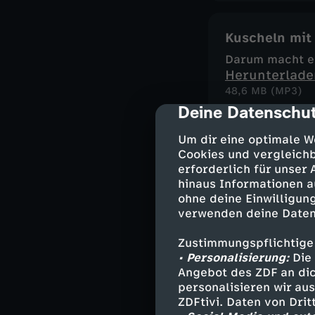
Kuscheln mit
Darum macht es 
Herunterlade
48,6 MB (MP3)
Deine Datenschut
cmp-dialog-des
Um dir eine optimale W
Zivilcourage
Cookies und vergleichb
erforderlich für unser
Darum lohnt es 
hinaus Informationen a
Herunterlade
ohne deine Einwilligung
58,8 MB (MP3)
verwenden deine Daten
Zustimmungspflichtige
• Personalisierung:
Die 
Zucker
Angebot des ZDF an dic
Warum es sich (
personalisieren wir au
Herunterlade
ZDFtivi. Daten von Dri