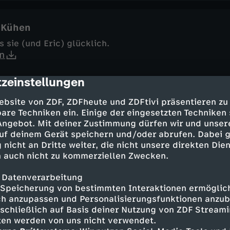
 Kühen
sie (und Eric) glücklich.
n
zeinstellungen
cription
ebsite von ZDF, ZDFheute und ZDFtivi präsentieren zu
are Techniken ein. Einige der eingesetzten Techniken
 Angebot. Mit deiner Zustimmung dürfen wir und unser
sich, einzugreifen!
uf deinem Gerät speichern und/oder abrufen. Dabei 
n
 nicht an Dritte weiter, die nicht unsere direkten Dien
 auch nicht zu kommerziellen Zwecken.
 Datenverarbeitung
Speicherung von bestimmten Interaktionen ermöglicht
h anzupassen und Personalisierungsfunktionen anzub
leider) lohnt, darauf zu verzichten.
sschließlich auf Basis deiner Nutzung von ZDF Stream
n
tten werden von uns nicht verwendet.