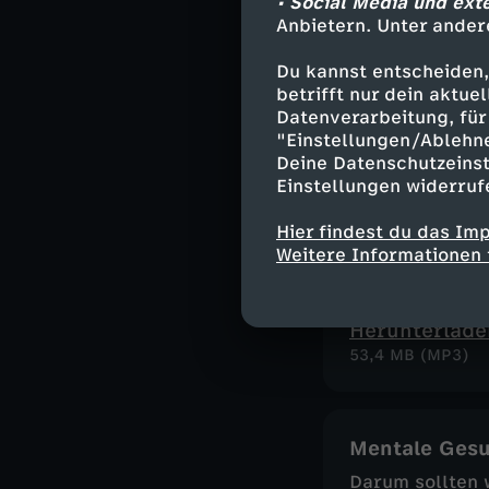
• Social Media und ext
56,1 MB (MP3)
Anbietern. Unter ander
Du kannst entscheiden,
betrifft nur dein aktu
Schlagfertigk
Datenverarbeitung, für 
So kannst du si
"Einstellungen/Ablehn
Herunterlade
Deine Datenschutzeinst
52,1 MB (MP3)
Einstellungen widerruf
Hier findest du das Im
Weitere Informationen 
Wut
So blockiert di
Herunterlade
53,4 MB (MP3)
Mentale Gesu
Darum sollten 