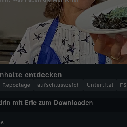
sinn? Was haben die Menschen
Inhalte entdecken
Reportage
aufschlussreich
Untertitel
FS
rin mit Eric zum Downloaden
ns