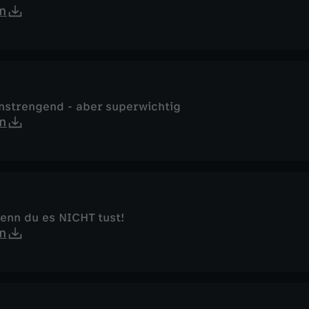
n
anstrengend - aber superwichtig
n
wenn du es NICHT tust!
n