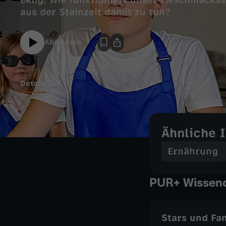
eklig. Wie funktioniert unser Geschmacks
Abspielen
Details
Ähnliche 
Ernährung
PUR+ Wissend
Stars und Fa