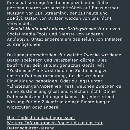
TV-Programm
Personalisierungsfunktionen anzubieten. Dabei
personalisieren wir ausschließlich auf Basis deiner
Nutzung von ZDF Streaming, der ZDFheute und
ZDFtivi. Daten von Dritten werden von uns nicht
Das ZDF
verwendet.
• Social Media und externe Drittsysteme:
Wir nutzen
ZDF Unternehmen
Social-Media-Tools und Dienste von anderen
Anbietern. Unter anderem um das Teilen von Inhalten
Karriere
zu ermöglichen.
Presseportal
Du kannst entscheiden, für welche Zwecke wir deine
ZDF goes Schule
Daten speichern und verarbeiten dürfen. Dies
betrifft nur dein aktuell genutztes Gerät. Mit
Werbefernsehen
"Zustimmen" erklärst du deine Zustimmung zu
unserer Datenverarbeitung, für die wir deine
Mainzelmännchen
Einwilligung benötigen. Oder du legst unter
"Einstellungen/Ablehnen" fest, welchen Zwecken du
deine Zustimmung gibst und welchen nicht. Deine
Datenschutzeinstellungen kannst du jederzeit mit
Wirkung für die Zukunft in deinen Einstellungen
widerrufen oder ändern.
Hier findest du das Impressum.
Partner
Weitere Informationen findest du in unserer
Datenschutzerklärung.