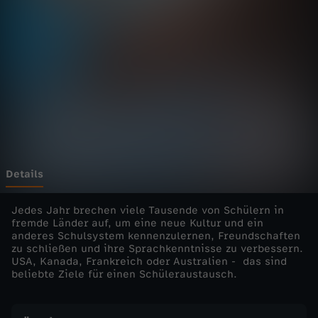
i
n
A
u
s
l
Details
a
Jedes Jahr brechen viele Tausende von Schülern in
fremde Länder auf, um eine neue Kultur und ein
anderes Schulsystem kennenzulernen, Freundschaften
n
zu schließen und ihre Sprachkenntnisse zu verbessern.
USA, Kanada, Frankreich oder Australien - das sind
d
beliebte Ziele für einen Schüleraustausch.
s