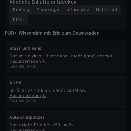
Ähnliche Inhalte entdecken
Bildung
Reportage
informativ
Untertitel
j
PUR+
a
PUR+ Wissendrin mit Eric zum Downloaden
h
Stars und Fans
r
Darum ist diese Beziehung (nicht ganz) normal
Herunterladen
59,4 MB (MP3)
ADHS
So fühlt es sich an, damit zu leben.
Herunterladen
60,1 MB (MP3)
Autobahnpolizei
Das erlebt Eric bei 180 km/h.
Herunterladen