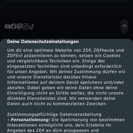
Deine Datenschutzeinstellungen
cmp-dialog-description
Um dir eine optimale Website von ZDF, ZDFheute und
ZDFtivi präsentieren zu können, setzen wir Cookies
und vergleichbare Techniken ein. Einige der
eingesetzten Techniken sind unbedingt erforderlich
für unser Angebot. Mit deiner Zustimmung dürfen wir
Mehr ZDF
Service
und unsere Dienstleister darüber hinaus
Informationen auf deinem Gerät speichern und/oder
ZDF-Apps
ZDFmitreden
abrufen. Dabei geben wir deine Daten ohne deine
Einwilligung nicht an Dritte weiter, die nicht unsere
Smart TV
Kontakt zum ZDF
direkten Dienstleister sind. Wir verwenden deine
Daten auch nicht zu kommerziellen Zwecken.
ZDFtext
Tickets
Zustimmungspflichtige Datenverarbeitung
Livestreams
Zuschauerservice
• Personalisierung:
Die Speicherung von bestimmten
Sendungen A-Z
Hilfe
Interaktionen ermöglicht uns, dein Erlebnis im
Angebot des ZDF an dich anzupassen und