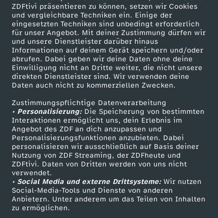
ZDFtivi präsentieren zu können, setzen wir Cookies
und vergleichbare Techniken ein. Einige der
eingesetzten Techniken sind unbedingt erforderlich
für unser Angebot. Mit deiner Zustimmung dürfen wir
Mehr ZDF
Service
und unsere Dienstleister darüber hinaus
Informationen auf deinem Gerät speichern und/oder
ZDF-Apps
ZDFmitreden
abrufen. Dabei geben wir deine Daten ohne deine
Einwilligung nicht an Dritte weiter, die nicht unsere
Smart TV
Kontakt zum ZDF
direkten Dienstleister sind. Wir verwenden deine
Daten auch nicht zu kommerziellen Zwecken.
ZDFtext
Tickets
Zustimmungspflichtige Datenverarbeitung
Livestreams
Zuschauerservice
• Personalisierung:
Die Speicherung von bestimmten
Sendungen A-Z
Hilfe
Interaktionen ermöglicht uns, dein Erlebnis im
Angebot des ZDF an dich anzupassen und
TV-Programm
Personalisierungsfunktionen anzubieten. Dabei
personalisieren wir ausschließlich auf Basis deiner
Nutzung von ZDF Streaming, der ZDFheute und
ZDFtivi. Daten von Dritten werden von uns nicht
Das ZDF
verwendet.
• Social Media und externe Drittsysteme:
Wir nutzen
ZDF Unternehmen
Social-Media-Tools und Dienste von anderen
Anbietern. Unter anderem um das Teilen von Inhalten
Karriere
zu ermöglichen.
Presseportal