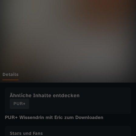
p
p
s
g
e
g
Details
e
Ähnliche Inhalte entdecken
n
PUR+
PUR+ Wissendrin mit Eric zum Downloaden
A
n
Stars und Fans