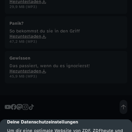
Herunterladen
29,9 MB (MP3)
Panik?
So bekommst du sie in den Griff
Herunterladen
47,2 MB (MP3)
Gewissen
Das passiert, wenn du es ignorierst!
Herunterladen
45,9 MB (MP3)
Deine Datenschutzeinstellungen
cmp-dialog-description
Um dir eine optimale Website von ZDF, ZDFheute und