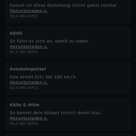
Darum ist diese Beziehung (nicht ganz) normal
g
Herunterladen
59,4 MB (MP3)
s
ADHS
t
So fühlt es sich an, damit zu leben.
Herunterladen
60,1 MB (MP3)
u
n
Autobahnpolizei
Das erlebt Eric bei 180 km/h.
Herunterladen
d
62,6 MB (MP3)
P
Kälte & Hitze
a
So kommt dein Körper (nicht) damit klar.
Herunterladen
59,3 MB (MP3)
n