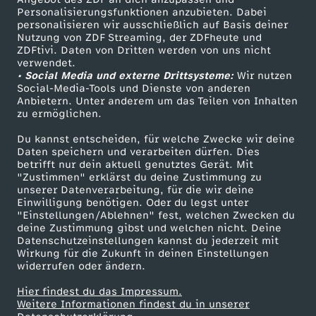
TV-Programm
Personalisierungsfunktionen anzubieten. Dabei
personalisieren wir ausschließlich auf Basis deiner
Nutzung von ZDF Streaming, der ZDFheute und
ZDFtivi. Daten von Dritten werden von uns nicht
Das ZDF
verwendet.
• Social Media und externe Drittsysteme:
Wir nutzen
ZDF Unternehmen
Social-Media-Tools und Dienste von anderen
Anbietern. Unter anderem um das Teilen von Inhalten
Karriere
zu ermöglichen.
Presseportal
Du kannst entscheiden, für welche Zwecke wir deine
ZDF goes Schule
Daten speichern und verarbeiten dürfen. Dies
betrifft nur dein aktuell genutztes Gerät. Mit
Werbefernsehen
"Zustimmen" erklärst du deine Zustimmung zu
unserer Datenverarbeitung, für die wir deine
Mainzelmännchen
Einwilligung benötigen. Oder du legst unter
"Einstellungen/Ablehnen" fest, welchen Zwecken du
deine Zustimmung gibst und welchen nicht. Deine
Datenschutzeinstellungen kannst du jederzeit mit
Wirkung für die Zukunft in deinen Einstellungen
widerrufen oder ändern.
Hier findest du das Impressum.
Partner
Weitere Informationen findest du in unserer