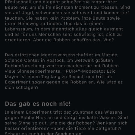
Pfeilschnell und elegant schießen sie hinter ihrer
Beute her, um sie im nächsten Moment zu fressen. Sind
r
sie auf Jagd, schwimmen sie sehr weit und können tief
tauchen. Sie haben kein Problem, ihre Beute sowie
ihren Heimweg zu finden. Und das in einem
a
Lebensraum, in dem eigentlich alles gleich aussieht
und es für uns Menschen sehr schwierig ist, sich zu
s
orientieren. Aber die Robben schaffen das. Wie?
s
Das erforschen Meereswissenschaftler im Marine
Science Center in Rostock. Im weltweit größten
Robbenforschungszentrum machen sie mit Robben
e
viele Sinnesexperimente. "PUR+"-Moderator Eric
Mayer ist einen Tag lang zu Besuch und tritt im
Experiment sogar gegen die Robben an. Wie wird er
J
sich schlagen?
ä
Das gab es noch nie!
g
In einem Experiment tritt der Stuntman des Wissens
gegen Robbe Nick an und steigt ins kalte Wasser. Sind
seine Sinne so gut, wie die der Robben? Wer kann sich
e
besser orientieren? Haben die Tiere ein Zeitgefühl?
Schaut es euch in der Sendung an!