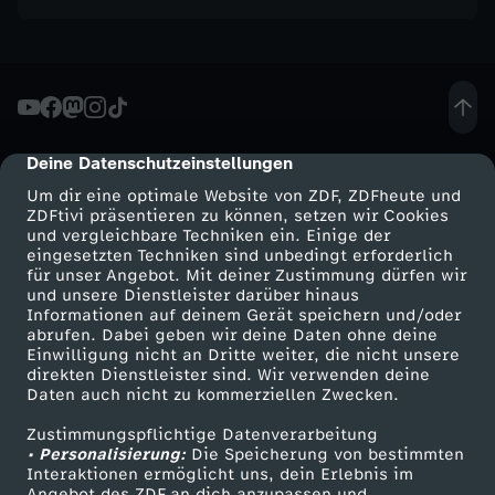
Deine Datenschutzeinstellungen
cmp-dialog-description
Um dir eine optimale Website von ZDF, ZDFheute und
ZDFtivi präsentieren zu können, setzen wir Cookies
und vergleichbare Techniken ein. Einige der
eingesetzten Techniken sind unbedingt erforderlich
für unser Angebot. Mit deiner Zustimmung dürfen wir
Mehr ZDF
Service
und unsere Dienstleister darüber hinaus
Informationen auf deinem Gerät speichern und/oder
ZDF-Apps
ZDFmitreden
abrufen. Dabei geben wir deine Daten ohne deine
Einwilligung nicht an Dritte weiter, die nicht unsere
Smart TV
Kontakt zum ZDF
direkten Dienstleister sind. Wir verwenden deine
Daten auch nicht zu kommerziellen Zwecken.
ZDFtext
Tickets
Zustimmungspflichtige Datenverarbeitung
Livestreams
Zuschauerservice
• Personalisierung:
Die Speicherung von bestimmten
Sendungen A-Z
Hilfe
Interaktionen ermöglicht uns, dein Erlebnis im
Angebot des ZDF an dich anzupassen und