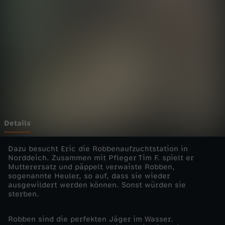
ß
e
R
o
b
b
Details
e
Dazu besucht Eric die Robbenaufzuchtstation in
Norddeich. Zusammen mit Pfleger Tim F. spielt er
Mutterersatz und päppelt verwaiste Robben,
n
sogenannte Heuler, so auf, dass sie wieder
ausgewildert werden können. Sonst würden sie
-
sterben.
k
Robben sind die perfekten Jäger im Wasser.